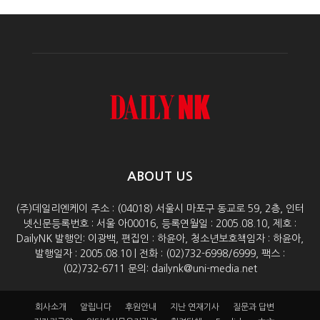
ABOUT US
(주)데일리엔케이 주소 : (04018) 서울시 마포구 동교로 59, 2층, 인터
넷신문등록번호 : 서울 아00016, 등록연월일 : 2005.08.10, 제호 :
DailyNK 발행인: 이광백, 편집인 : 하윤아, 청소년보호책임자 : 하윤아,
발행일자 : 2005.08.10 | 전화 : (02)732-6998/6999, 팩스 :
(02)732-6711 문의: dailynk@uni-media.net
회사소개
알립니다
후원안내
지난 연재기사
질문과 답변