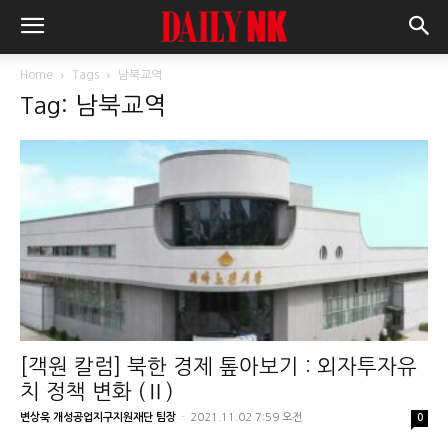
Home
Tags
남북교역
Tag: 남북교역
[객원 칼럼] 북한 경제 톺아보기 : 외자투자유
치 정책 변화 (Ⅱ)
변상욱 개성공업지구지원재단 팀장
-
2021.11.02 7:59 오전
0