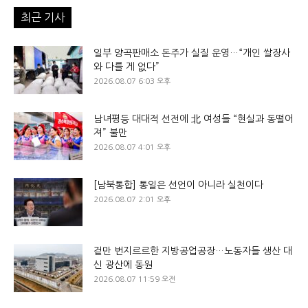
최근 기사
일부 양곡판매소 돈주가 실질 운영…“개인 쌀장사
와 다를 게 없다”
2026.08.07 6:03 오후
남녀평등 대대적 선전에 北 여성들 “현실과 동떨어
져” 불만
2026.08.07 4:01 오후
[남북통합] 통일은 선언이 아니라 실천이다
2026.08.07 2:01 오후
겉만 번지르르한 지방공업공장…노동자들 생산 대
신 광산에 동원
2026.08.07 11:59 오전