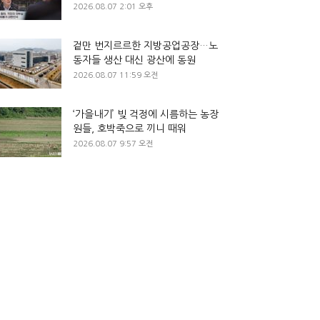
2026.08.07 2:01 오후
겉만 번지르르한 지방공업공장…노
동자들 생산 대신 광산에 동원
2026.08.07 11:59 오전
‘가을내기’ 빚 걱정에 시름하는 농장
원들, 호박죽으로 끼니 때워
2026.08.07 9:57 오전