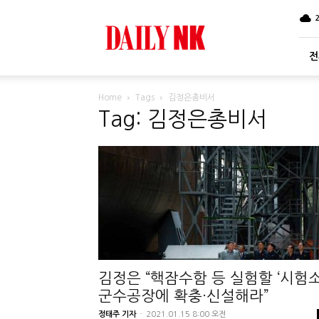
DailyNK
전
Home
Tags
김정은총비서
Tag: 김정은총비서
김정은 “핵잠수함 등 실험할 ‘시험소
군수공장에 확충·신설해라”
정태주 기자
-
2021.01.15 8:00 오전