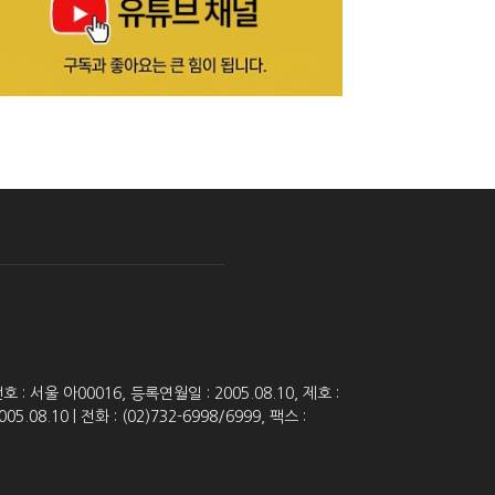
 서울 아00016, 등록연월일 : 2005.08.10, 제호 :
8.10 | 전화 : (02)732-6998/6999, 팩스 :