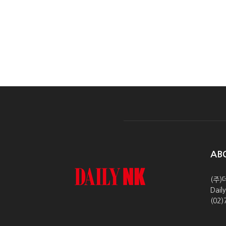
AB
(주)
Dai
(02)