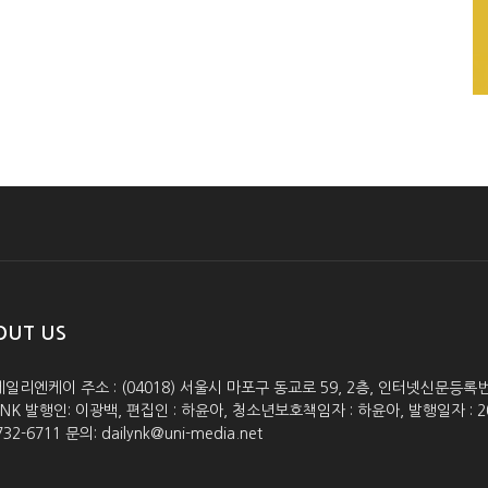
OUT US
데일리엔케이 주소 : (04018) 서울시 마포구 동교로 59, 2층, 인터넷신문등록번호 :
lyNK 발행인: 이광백, 편집인 : 하윤아, 청소년보호책임자 : 하윤아, 발행일자 : 2005.0
732-6711 문의: dailynk@uni-media.net