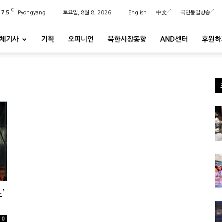
C
27.5
Pyongyang
토요일, 8월 8, 2026
English
中文
국민통일방송
체기사
기획
오피니언
북한시장동향
AND센터
후원하
’
0