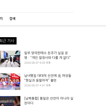
기
검색
최근 기사
일부 양곡판매소 돈주가 실질 운
영…“개인 쌀장사와 다를 게 없다”
2026.08.07 6:03 오후
남녀평등 대대적 선전에 北 여성들
“현실과 동떨어져” 불만
2026.08.07 4:01 오후
[남북통합] 통일은 선언이 아니라 실
천이다