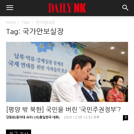
Home
Tags
국가안보실장
Tag: 국가안보실장
[평양 밖 북한] 국민을 버린 ‘국민주권정부’?
강동완(동아대 교수/ (사)통일한국 대표)
-
2025.12.05 12:32 오후
0