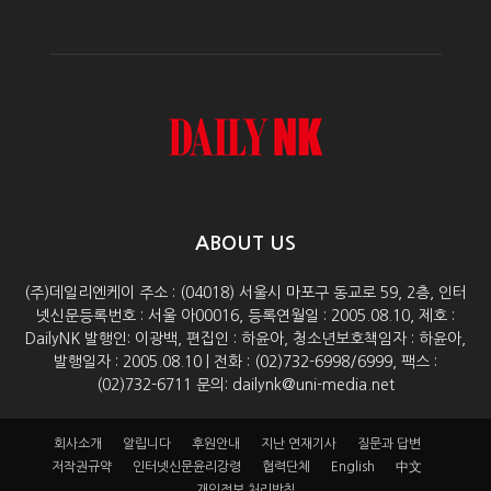
ABOUT US
(주)데일리엔케이 주소 : (04018) 서울시 마포구 동교로 59, 2층, 인터
넷신문등록번호 : 서울 아00016, 등록연월일 : 2005.08.10, 제호 :
DailyNK 발행인: 이광백, 편집인 : 하윤아, 청소년보호책임자 : 하윤아,
발행일자 : 2005.08.10 | 전화 : (02)732-6998/6999, 팩스 :
(02)732-6711 문의: dailynk@uni-media.net
회사소개
알립니다
후원안내
지난 연재기사
질문과 답변
저작권규약
인터넷신문윤리강령
협력단체
English
中文
개인정보 처리방침