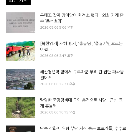
최근 기사
돈데꼬 잡자 장마당이 환전소 됐다…외화 거래 단
속 ‘풍선효과’
2026.08.06 5:06 오후
[북한읽기] 재해 방지, ‘총동원’, ‘총궐기’만으로는
어렵다
2026.08.06 2:47 오후
혜산청년역 앞에서 구루마꾼 무리 간 집단 패싸움
벌어져
2026.08.06 12:31 오후
탈영한 국경경비대 군인 총격으로 사망…군심 크
게 흔들려
2026.08.06 10:15 오전
단속 강화에 위험 부담 커진 송금 브로커들, 수수료