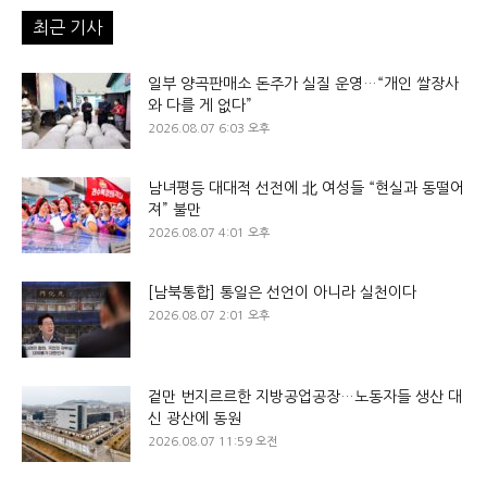
최근 기사
일부 양곡판매소 돈주가 실질 운영…“개인 쌀장사
와 다를 게 없다”
2026.08.07 6:03 오후
남녀평등 대대적 선전에 北 여성들 “현실과 동떨어
져” 불만
2026.08.07 4:01 오후
[남북통합] 통일은 선언이 아니라 실천이다
2026.08.07 2:01 오후
겉만 번지르르한 지방공업공장…노동자들 생산 대
신 광산에 동원
2026.08.07 11:59 오전