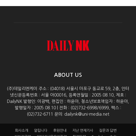
ABOUT US
(주)데일리엔케이 주소 : (04018) 서울시 마포구 동교로 59, 2층, 인터
넷신문등록번호 : 서울 아00016, 등록연월일 : 2005.08.10, 제호 :
DailyNK 발행인: 이광백, 편집인 : 하윤아, 청소년보호책임자 : 하윤아,
발행일자 : 2005.08.10 | 전화 : (02)732-6998/6999, 팩스 :
(02)732-6711 문의: dailynk@uni-media.net
회사소개
알립니다
후원안내
지난 연재기사
질문과 답변