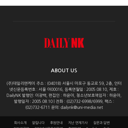
ABOUT US
(주)데일리엔케이 주소 : (04018) 서울시 마포구 동교로 59, 2층, 인터
넷신문등록번호 : 서울 아00016, 등록연월일 : 2005.08.10, 제호 :
DailyNK 발행인: 이광백, 편집인 : 하윤아, 청소년보호책임자 : 하윤아,
발행일자 : 2005.08.10 | 전화 : (02)732-6998/6999, 팩스 :
(02)732-6711 문의: dailynk@uni-media.net
회사소개
알립니다
후원안내
지난 연재기사
질문과 답변