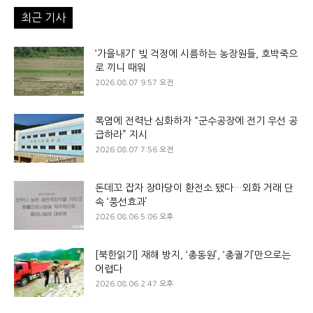
최근 기사
‘가을내기’ 빚 걱정에 시름하는 농장원들, 호박죽으
로 끼니 때워
2026.08.07 9:57 오전
폭염에 전력난 심화하자 “군수공장에 전기 우선 공
급하라” 지시
2026.08.07 7:56 오전
돈데꼬 잡자 장마당이 환전소 됐다…외화 거래 단
속 ‘풍선효과’
2026.08.06 5:06 오후
[북한읽기] 재해 방지, ‘총동원’, ‘총궐기’만으로는
어렵다
2026.08.06 2:47 오후