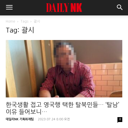
Home
Tags
괄시
Tag: 괄시
한국생활 접고 영국행 택한 탈북민들… ‘탈남’
이유 들어보니…
데일리NK 기획취재팀
-
2023.07.24 8:00 오전
0