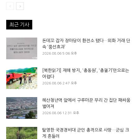
최근 기사
돈데꼬 잡자 장마당이 환전소 됐다…외화 거래 단
속 ‘풍선효과’
2026.08.06 5:06 오후
[북한읽기] 재해 방지, ‘총동원’, ‘총궐기’만으로는
어렵다
2026.08.06 2:47 오후
혜산청년역 앞에서 구루마꾼 무리 간 집단 패싸움
벌어져
2026.08.06 12:31 오후
탈영한 국경경비대 군인 총격으로 사망…군심 크
게 흔들려