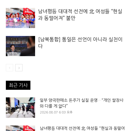
남녀평등 대대적 선전에 北 여성들 “현실
과 동떨어져” 불만
[남북통합] 통일은 선언이 아니라 실천이
다
최근 기사
일부 양곡판매소 돈주가 실질 운영…“개인 쌀장사
와 다를 게 없다”
2026.08.07 6:03 오후
남녀평등 대대적 선전에 北 여성들 “현실과 동떨어