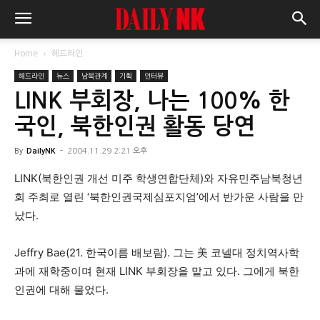
Home
헤드라인
헤드라인
뉴스
남북관계
기획
인터뷰
LINK 부회장, 나는 100% 한
국인, 북한인권 활동 당연
By
DailyNK
-
2004.11.29 2:21 오후
LINK(북한인권 개선 미주 학생연합단체)와 자유민주남북청년
회 주최로 열린 ‘북한인권국제심포지엄’에서 반가운 사람을 만
났다.
Jeffry Bae(21. 한국이름 배보람). 그는 美 코넬대 정치역사학
과에 재학중이며 현재 LINK 부회장을 맡고 있다. 그에게 북한
인권에 대해 물었다.