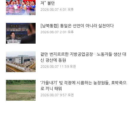
져” 불만
2026.08.07 4:01 오후
[남북통합] 통일은 선언이 아니라 실천이다
2026.08.07 2:01 오후
겉만 번지르르한 지방공업공장…노동자들 생산 대
신 광산에 동원
2026.08.07 11:59 오전
‘가을내기’ 빚 걱정에 시름하는 농장원들, 호박죽으
로 끼니 때워
2026.08.07 9:57 오전