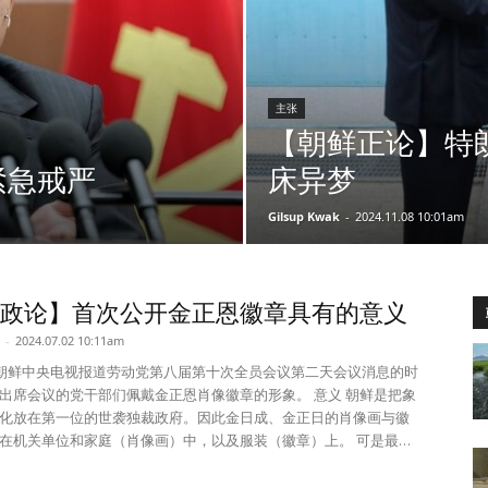
主张
【朝鲜正论】特
紧急戒严
床异梦
Gilsup Kwak
-
2024.11.08 10:01am
政论】首次公开金正恩徽章具有的意义
-
2024.07.02 10:11am
，朝鲜中央电视报道劳动党第八届第十次全员会议第二天会议消息的时
席会议的党干部们佩戴金正恩肖像徽章的形象。 意义 朝鲜是把象
化放在第一位的世袭独裁政府。因此金日成、金正日的肖像画与徽
在机关单位和家庭（肖像画）中，以及服装（徽章）上。 可是最近
金正恩一人的肖像徽章替代金日成、金正日双肖像徽章的现象，毋
个大事件。一句话，金正恩毫无隐藏地展露出了之前小心翼翼地推