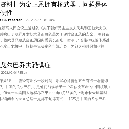
 鉴于这些风险，最紧迫的任务是确保普京的核武
其核试验场丰溪里的建设工作，加剧了人们对第七次核试验可能迫
克兰卢甘斯克、顿涅茨克、赫尔松和扎波罗热等地区，为此类袭击
资料】为金正恩拥有核武器，问题是体
不会实施第七次核试验，但他们会继续走既定的路线，韩国和美国
得到回报，以免开创一个危险的先例。这需要维持西方对乌克兰的
再加上乌克兰战争导致地
 次全国代表大会
硬性
为认为没有名分和原则进行让步是屈服，所以金正恩可能不会关注
支持，以及美国及其盟国定期不断俄罗斯使用核武器的后果，无论
的变化，增加了朝鲜重新摆出“火与怒”姿态的可能性。该地区稳定和
前例的连续第三个中国领导人任期，现在他必须将注意力转向防止
同盟的尹锡悦-拜登政府。 金正恩姑且会关注如下几点。①强调安保
兰的俄罗斯军队还是对参与该决定的任何人，都将远远超过一切想
金正恩或他的前任——其父金正日以及朝鲜政
大战。俄罗斯对乌克兰的核打击——自 1945 年 8 月美国在广岛和长
k SBS reporter
-
2022.09.14 10:37am
平利用宇宙的权利的同时，尽全力发展核与导弹战略。②以朝中俄
个核大国武库的新
其祖父金日成——是否认真对待过无核化。然而，几十年来，美国
弹以来首次使用此类武器——将引发一场灾难性的全球危机，破坏
在最高人民会议上通过的《关于朝鲜民主主义人民共和国核武力政
合为后盾，通过得过且过和社会改造来转变朝鲜社会的整体性质。
 条约到期之前，美国应该向俄罗斯发出信号，表示它准备讨论下一阶段
政府试图通过施压、安全保证和经济诱因相结合促使朝鲜放弃其核
冬奥会上会面，签署中俄合作协
反映出了朝鲜开发核武器的目的是为了保障金正恩的安全。 朝鲜在
大韩国社会内部极端的分裂现象，营造反对尹锡悦政府的氛围和南
制。限制武器系统的数量和类型需要提上议事日程，还必须包括中
界领导人应该相信金正恩所谓的朝鲜的核能力是
乌克兰的计划似乎是一个安全的赌注：俄罗斯人将迅速推翻乌克兰
，核武器只服从金正恩国务委员长的唯一命令，“若指挥统治体系处
这个过程中750万海外同胞会成为重要的目标。可以说，这种战术是
信赖的盾牌”和“宝剑”，他永远不会放弃它们。上个月，金正恩宣布了
使美国和北约弱态尽露。一场代理人战争也会转移美国对与中国竞
的攻击危机中，根据事先决定的作战方案，为毁灭挑衅原和指挥部
64年提倡的《三大革命力量（朝鲜、韩国、国际）强化路线》的第二
保伊朗不会发展核武器或接近到它可以其他国家来不及获得警报阻
打击的新法律，如果外国势力试图将他赶下台，他的政权将“永远不
近平这么认为。 然后乌克兰反击，暴露了俄罗斯的无数
，即刻自动发动核打击。”也就是说，如果金正恩劳动党总书记处在
过这种过程，朝鲜将计划把拥核国家地位既定事实化后，把美国进行
下实现核突破。如果做不到这一点，伊朗的一个或多个邻国很可能
何核武器。 “在这个过程中，绝对没有无核化，没有谈判，也没有交
在乌克兰令人印象深刻的反攻之后，俄罗斯军队现在已经从东北部
击的危机时即刻采取核报复行动，以此来让对方不敢攻击金正恩。
2024年作为转折点，谋求进行裁军会谈而不是无核化磋商。在下届
也需要核武器。这种情况将使中东这个世界上三十年来最不稳定的
决心要被接受为核大国领导
撤退，并在南部的赫尔松附近遭受重创。 基本可以肯定，习近
戈尔巴乔夫恐惧症
中规定“若断定敌对势力对国家指导部和国家核武力指挥机构实施或
选举中，跟金正恩交换过27次亲笔信的特朗普再次当选的可能性
伊朗与世界大国达成的 2015 年核协议（美国
他人论多么不情愿——就像国际社会接受巴基斯坦甚至印度一样。
兹别克斯坦撒马尔罕举行的上海合作组织峰会上会见普京时，表达
打击或非核攻击时”可使用核武器。也就是说，不管是用核武器或常
2022.09.06 7:58am
朗普举着反对拜登和美国第一主义政策的可能性大，金正恩绝不会
8 年退出）只有暂时性的帮助，因为该协议包含几个所谓的日落条款。这
弃了朝鲜以前的“行动换行动”方法——即逐步解除制裁以限制其核活
斯失败的不满。普京公开承认中国对这场战争的“疑问和担忧”——这
要攻击金正恩或有攻击的征兆就可以使用核武器。一句话，对金正
会。当然，为了事先营造氛围，也有攻击韩美日三国中最弱的国家
高昂，因为这将使伊朗摆脱严厉的制裁，使该政权能够推行更加激
甚至没有承认拜登政府恢复无核化谈判的反复努力。 相反，金要
认了两国之间的紧张关系——习近平本人没有公开提及乌克兰。习
莱蒙特——曾经有那么一段时间，那些心怀善意甚至有点一厢情愿
就会招来核报复，所以不要轻举妄动。承认了开发核武器是为了保
性。 此外，金正恩的大战略是实现“朝鲜半岛赤化统一”。所以不仅
并在国内反对它的时候为其提供生命线。 另一些担忧在亚洲。
国撤军，从地区撤出战略资产——这显然是行不通的。接下来，朝
与印度总理莫迪（Narendra Modi）形成鲜明对比，后者以不同寻
为“中国的戈尔巴乔夫”是他们能够给予一个看似改革者的中国领导人
安全。 “朝鲜拥核”是为了金正恩的安全 可能会认为：朝鲜承认开发
国家的短期目标，中长期目标是实现“2036年社会主义强国元
武器分开的尝试毫无结果。 完全无核化应该仍然是一个目标，但与
呼吁与美国进行削减核武器的谈判，以表明它最终被承认为一个核
此，很难相信习近平在将自己的政治命运与如
。但当一些美国人这样称呼于1990年7月访美的上海市长朱镕基时，
了保障朝鲜的安全，朝鲜是金日成一家（目前是金正恩）的国家，
恩于2021年4月提出），最终通过联邦制或者武力实现“领土完整”。
国、韩国和日本需要考虑某种形式的军备控制方案，让朝鲜以限制
 金还可能寻求利用美国与俄罗斯和中国的外交关
友联系在一起时，不去怀疑自己是否做出了正确的决定。普京“部分
快语闻名的未来总理一点都不觉得高兴。“我不是中国的戈尔巴乔
核武器是为了保障金正恩的安全，这有什么特别的？可是实际上这
也应该像金正恩那样用多轨或多重策略进行应对。 国内外的很多专
系统换取减少制裁。 美国还应该与韩国和日本保持密切的
权很久以前就掌握了利用大国之间的分歧为自己谋利的艺术。然
万俄罗斯男子加入乌克兰战争，引发了俄罗斯各地的抗议活动，导致超
基厉声说，“我是中国的朱镕基。” 朱镕基因在1990年代实施多
们看待朝鲜问题上提供了重要的依据。 如果朝鲜的核武器是为了保
北韩的体制竞争已经结束了。”可是笔者却有不同的看法。用金正恩前
针对朝鲜，还针对中国。 如果不这样做，很可能会导致两国重新考
束后，该政权在这方面的机会有限，因为美国与朝鲜的主要赞助人
轻人逃离该国。普京新兵的素质——其中包括囚犯——无助战争进展
并带领中国成功加入世界贸易组织而广受尊崇，虽然我们永远无从
国家的安全，那么可以通过朝美建交和树立朝鲜半岛和平体制等可
词汇来表达就是“不可能”。“在第一次竞争中大韩民国取得了胜利，
都以为核问题是冷战的产
之间的关系总体上是积极的。 但美俄、美中关系迅速恶化，
气已经跌至谷底，注入沮丧和未经有素训
月30日去世的末代苏联最高领导人米哈伊尔·戈尔巴乔夫（Mikhail
岛冷战局面的方式来解决问题。朝鲜一直主张问题在于美国的对朝
始就不是了。因为开始了第二次体制竞争，一不小心可能会被拥有
上，世界正在接近一个可以更明确地由核武器定义的时代。 改变路线
规则。中国国家主席习近平和俄罗斯总统普京之间的战略联盟保证
能会加速普京军队的溃败和他的政权的垮台，就像第一次世界大战
chev）的真实看法，但可以肯定的是在大多数中国共产党领导人眼中戈
所以可以通过缓解美国的威胁来让朝鲜融入国际社会，并探索无核
鲜扭转局面。”因为体制竞争并不单纯是事关经济能力的问题，精神
·哈斯是外交关系委员会主席，著有《世界》
会与西方结盟来约束金正恩。习近平和普京目前正在拉拢西方的对
古拉斯二世的糟糕领导助长了沙皇军队的崩溃和 1917 年俄国革命。
39的1页