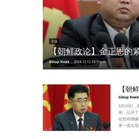
主张
【朝鲜政论】金正恩的
Gilsup Kwak
-
2024.12.12 10:11pm
【朝鲜
Gilsup Kwak
6月30日
候，公开了出
征性和偶像
章一直出现
首次发现了
庸置疑是一