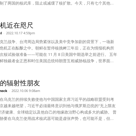
以来阿里巴巴和腾讯等私营科技企业损失惨重，外国投资者纷纷逃
这篇文章强调，要是把金正恩的核时钟放在咫尺，会觉得走得非常
制了两国的核武库，阻止或减缓了核扩散。今天，只有七个其他国
盛公司去年估算镇压行动已经使中国科技行业损失了约3万亿美元市
果跟它拉开一点距离就能发现它的运作有条不紊，能知道靠我们的
法国、中国、以色列、印度、巴基斯坦和朝鲜）拥有核武器。 现在
停它的运作。 朝鲜目前处于内治阶段。 在朝鲜，11月开始是总结一
我们是否正处于新时代的风口浪尖：核武库扩大，在地缘政治中的
发出积极的信号，向他们展现中国科技行业的未来、新领导团队的
做第二年准备的时期。各个地区、各个机构向中央报告该机构一年
出，更多国家试图拥有核武器。更危险的是，由于时间的推移和新
机近在咫尺
劲经济增长的前景。 但如果中国的新领导人能够证明自己
划，党中央和政府以此为基础制定新的一年的工作方向。这一内容
术核武器的出现——意味着结果不那么惨烈，因此可用性更高一些
el
-
2022.10.17 4:59pm
国最棘手的经济挑战（内爆的房地产业），那就肯定能给投资者留
正恩的新年贺词中，并成为工作大纲。 金正恩宣布先发制人式核攻
有甚至使用核武器的核禁忌正在消退。 俄罗斯对乌克兰的战争
的印象。今年的房地产销售可能会下跌多达30%。恒大和世茂等一
化后实施了十多次的集中挑衅，目前正处于缓一口气的阶段，也就
使这个新时代的到来更有可能。 1991年苏联解体后，乌克兰交出留
克兰战争、台湾周边局势紧张以及美中竞争加剧的背景下，一场新
商已经出现债务违约。由于资金被切断，许多建筑项目仍未完工，
管制。虽然朝鲜继续侵犯北方限界线，发射短程导弹，进行宣传战
的核武器以换取安全保证。从那以后，俄罗斯两次入侵乌克兰，这
危机正在酝酿之中。朝鲜在暂停核挑衅三年后，正在为情报机构所
者停止支付抵押贷款。 这场危机将是对新经济团队能力的
相当于地震后的余震。 最近金正恩访问了万景台革命学院、党中央
让其他国家认为放弃核武器会降低国家的安全。 因此，在今年早
核试验做准备——可能在 11 月 8 日美国中期选举之前进行。 五年
他们能找到解决开发商大面积破产的办法吗？他们能否防止地方政
宣传自己的“核强国建设”，提到了今后的“百年大计，千年大计”。还
斯第二次入侵之后，美国排除了代表乌克兰直接参战，因为担心派
鲜独裁者金正恩和时任美国总统特朗普互相威胁核战争，世界面
（这些工具以土地为抵押获得了大量银行贷款）的大规模破产？他
场指导了连浦温室农场、冰淇淋工厂等民生现场。 “总书记同志表
立禁飞区可能导致核战争。中国和其他国家可能因此认为，拥有大
”的前景。随后出现了一场虚假的和平，金正恩会见了几位世界领导
法确保新项目不出现停工？在房地产投资无法再为富人带来回报的
足于我们新时代的党建方向踏踏实实地推进党的进一步发展，树立
可以威慑美国或至少促使其保持更大的克制。最近，在战场遭遇重
为条件换取缩减部分核计划的模糊承诺。 2019 年与特朗普的河
免住房价格的崩溃？ 在这方面即使实现一部分成功也会带
、千年的党的形象与作风，坚定信心开展社会主义、共产主义建
景下，俄罗斯总统普京威胁要在乌克兰境内或附近使用核武器，以
后，金正恩返回平壤，并很快下令全国封锁以逃避 新冠大流行。但
的辐射性朋友
报。房地产行业为中国经济提供了20年的动力，贡献了中国17~29%
培养出能担负我党50年，100年，几百年大计的靠得住、信得过、有
，迫使欧洲政府和美国重新考虑对乌克兰的支持。 其他地方的事
划继续快速推进。 金正恩在 2018 年初开始外交外联时
nock
-
2022.10.06 9:08am
长，因此该行业的复兴是可以令中国重新走上正增长道路的。 目前还
和熟练的政治活动家。……”（2022.10.17.金正恩访问党中央干部
使我们重新思考核武器的价值。伊拉克和利比亚的政权和领导人在
朝鲜的核能力，并且言出必行。据估计，金正恩的武库现在包括大
平的新团队是否有能力制定有效的房地产危机解决方案；毕竟他们
说） 韩美实施联合空军演习“警戒风暴”（11月2日到4日）、美国中
计划后被赶下台，这可能导致其他人考虑保留或发展核能力的好
件核武器。此外，在 2020 年试射新型潜射弹道导弹后不久，金正恩在夜
在乌克兰的持续失败使他与中国国家主席习近平的战略联盟受到考
为丰富的前任们在这方面也没有建树。但即使他们有这样的能力，
月8日）、G20峰会（11月15日）、APEC首脑会议（11月18日）等
而言，它仍然安全，因为它不断扩大其核武库。世界同样学会了与
展示了一种全新的远程导弹，展示其政权的强大武器。次年，国际
京越来越绝望，习近平必须最终意识到他与俄罗斯总统的“无上限友
分理由去怀疑习近平会否允许改变政策。简而言之，唱衰者被证明
活动的11月期间，朝鲜依然有实施第七次核试验的可能性。可是综
斯坦的核武库共存。 危险在于，更多人掌握更多核武器会
报告称，朝鲜已重启钚浓缩作业。不久之后，它试射了远程巡航导
经济健康、全球稳定以及他自己的地缘政治野心构成多大的威胁。 普
误取决于——正如当今中国的几乎所有其他事情一样——最高领导
种情况来看，也不能排除进行调整的可能性。 实现核政策法制化和
种或多种这些难以想象的破坏性武器的可能性。不能假设威慑和负
的新型高超音速导弹。 今年迄今为止，朝鲜违反联合国安
胁要在乌克兰使用战术核武器可能是虚张声势，也可能不是，但习
一定目标的情况下，可能在掂量韩美动员所有侦察手段进行演习和
一定成立。拥有核武器也有可能提供某种屏障，使非核侵略更加普
射了40多枚弹道导弹，包括在上个月美国副总统哈里斯访问日本和
认为是一个负责任的领导人，就必须做出最坏的打算。毕竟，俄罗
高级研究员。 Copyright: Project Syndicate, 2022. www.project-syndicate.org
当前实施核试验时的利弊。是否已经跟中国和俄罗斯完成妥协也不
为一个国家正在发展核武器，也可能引发忧心忡忡的邻国采取军事
一枚导弹飞过日本。朝鲜还恢复了宁边设施的钚非法再加工，卫星
想允许通过核打击保护俄罗斯领土免受生存威胁。俄罗斯非法吞并