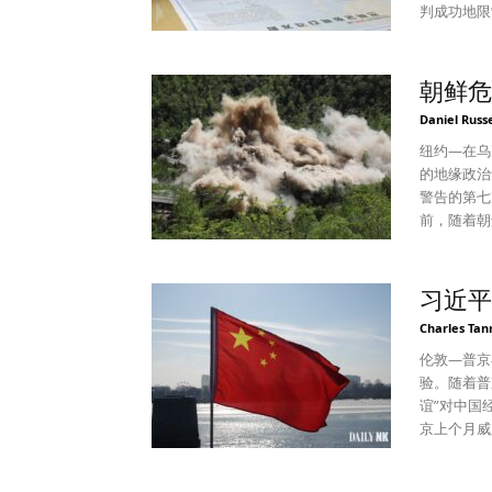
始收紧监管
笔者想通过
判成功地限
离中国。高
快，可是如
家（英国、
值。 鉴于科技行业的打击被广泛认为是过度且适得其反的，政府的任何放松都
意志也能叫
的问题是，
会向投资者
年的工作并
作用更加突
朝鲜危
务实精神以及恢复强
的成绩和计
一代所谓战
Daniel Russ
能够处理中
将反映在金
——这种反对拥
下最为深刻
击政策法制
在几个方面
纽约—在乌
些大型开发
是进行内部
在其领土上
的地缘政治
导致一些愤怒的购房
等，但这都
一结果可能会
警告的第七次
真正考验。
干部学校等
些时候俄罗
前，随着朝
府融资工具
有闲暇地现
遣军队或建
临“火与怒
们能找到办
示，应该立
量核武库就
人，以放松制裁
情况下，他们能否避
能保障百年
大挫折的背
内峰会失败
习近平
来巨大的回
设。……要
恐吓乌克兰人
朝鲜的核武器和导弹计
Charles Tan
的GDP增
能力的党干部
态发展也促
暗示要扩大
不清楚习近
学校时的演
放弃核武器
约 50 
伦敦—普京
那些经验更
期选举（11
处。就朝鲜
间阅兵式上
验。随着普
我们也有充
有诸多大型
以色列、印度和巴基
原子能机构
谊”对中国
是正确或错
合国内外各
增加使用一
弹和一种具有核能力
京上个月威
人。 裴敏欣，克莱蒙特·麦肯纳学院政府学教授，美国德国马歇尔基金会非常驻
集中挑衅等
责任的监管
理会决议发
近平想要被
世界瞩目的
遍。即使认
韩国期间。
斯的军事思