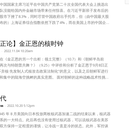
大庆，可是没有召开中央报告大会。金日成诞辰112周年纪念活动名
aritime Dialogue）。两周后，菲律宾国防部长与澳大利亚国防部
针）。 而中国的医院容量——每 10 万人 3.4 张重症监护病床——
中国国家主席习近平在中国共产党第二十次全国代表大会上挑选出
更为“4.15”。 第四，这次的劳动党第八届第十次全员会
们的“战略”防御接触——可能包括南海联合巡逻——正式化。 因
国家水平。 英国是中国的3倍，美国是7.5倍，德国是10倍。 这意
队没能给国内外金融市场带来任何惊喜。在习近平新班子发布后的
正恩在去年年末的党全员会议上提出的“两个国家论”的重要会议（制
正逐渐成为东南亚民主国家军事合作的重要枢纽。 这为美国提供了
染和死亡人数将大幅上升，医疗保健系统将承受越来越大的压力。
股市下挫了8.3%，同时尽管中国政府出手托市，但（由中国最大股
境线，修改了强调民族和统一的前一代路线）。在这种时期佩戴金
利益——而中国只能怪自己。...
个严峻的挑战，但为了重新融入后新冠世界，中国必须面对它。 与
布的）上海证券综合指数依然下跌了4%，而在美国上市的中国企业
像画徽章，深层含义是向对内外宣布“从今开始不再是金日成、金正
就刺破脓疮。 尽管如此，刺破脓疮将是痛苦的，尤其是
理由的。尽管金融市场已经在股价上消
 展望 执政13年的金正恩接连采取了自立（成为“新
中国人对西方疫苗和药物的根深蒂固的保留态度，这将对政府和执
第三任期的影响，但投资者希望他能任命一个更温和且更富有经
措施。首先基于综合考虑对内、对南、对外因素的“两个国家论”，其
产党构成艰难的政治考验。 目前情况的好处是，政府可以声称它正
实用主义置于政治之上的官员团队，没想到政治局及其常委会却充
正论】金正恩的核时钟
京的两次首脑会晤签署的“事实上的同盟条约”也提高了他的自信。
的意愿。 事实上，最近几周在中国城市爆发的抗议活动可能恰恰给
徒。 中国的下一任总理将是曾担任习近平秘书长
-
2022.11.04 10:20am
可能会扩大普及金正恩肖像和偶像化；把生日指定为国家纪念日来
——甚至试图——废除一项政府吹嘘太久（至少在国内）太成功的
2007），浙江省省长（2013~2016）和中共上海市委书记
像化的措施；正式宣布和普及两个国家论、人民大众第一主义、新
新冠，为世界其他
~2022）的李强。他因说服特斯拉在上海建立其最大海外工厂而广受赞
在《金正恩的另一个出柜：领土完整》（10.7）和《朝鲜半岛前
思想（政治、组织、思想、纪律、作风建设）等措施强调和宣传金
似的坚定政策、阻止病毒传播争取了时间。...
成就增强了他对商界友好的名声。但是与1988年以来上任的其他总
再次与特朗普共舞？》（9.25）中评价和分析了金正恩于9月8日正
卓越的思想理论家、世界级领导人形象。 因此，我们也需要通
经济工作经验。 而下一任国务院副总理丁薛祥的领导经
不弃核·先发制人式核攻击政策法制化”的意义，以及之后朝鲜军进行
下等多方面向朝鲜百姓和国际社会告知金正恩出生的秘密、反人伦
在过去十年中一直担任习近平的主要助手。在投资者眼中这些官员
和集中的陆海空挑衅的真实意图。 面对朝鲜的这种战略战术性挑
让“金正恩主演的21世纪《楚门的世界》”徐徐落下帷幕。 有备无
中国所面临的各项深刻经济挑战作出有效应对的知识和独立性。 习
政府跟前任文在寅政府不同，通过“强硬警告和积极应对；实施既定
为、滴水石穿。 ※外界笔者的专栏内容并不代表本报的
这些低预期中获益，因为任何小成就都会显得意义重大并推高其政
演及独自军事训练；跟美国和日本等国际社会加强联合”等，很好地
在这方面最容易取得的政绩或许就是放弃已经破坏了整个经济并导
半岛的核危机。可以说第一步迈得非常好。 在这种情况下，就朝鲜
代
近20%的新冠清零政策。 在二十大上习近平别无选择，只
核试验的时机，韩国和美国关注的是两个大型的国际活动。一是中
ss
-
2022.10.20 5:12pm
坏巨大的政策吹捧为一项重大成就。但是随着会议闭幕以及习近平
次党代会，二是美国的中期选举（10月16日到11月18日）。而这两
任期，结束新冠清零政策动机也会变得逐渐强烈。此举对经济增长
大型活动正进入尾声。因此，在这个时期商讨朝鲜今后的举措和韩
1945 年 8 月美国向日本投放两枚核武器加速二战的结束以来，核武器
动——以及李强和丁薛祥的声誉提升——都会是立竿见影的。 习近
效的对策是非常有意义的。 如果只着眼于目前的局势就容易疏忽展
系的一大特点。此后再也没有使用过核武器，可以说核武器在美苏
济团队还会从对中国科技行业的放松监管中获益。自从中国政府开
往今来，为树立正确的政策需要“既要见树木，又要见森林”。因此，
双方保持一定程度的谨慎，让冷战一直是冷的状态。此外，军控谈