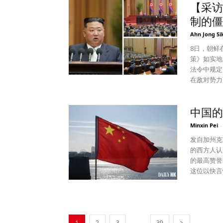
透明。 金正恩的短期计划是“2024年”实现拥核国家，长远计划是“领土完整”。
行动，可能导致更大的冲突。
图像揭示了
被占领的乌
【采访
不管朝鲜会
器威胁不会
在眉睫的担忧。 金正恩决定使用核武库来恐吓敌人，
提供了借口。 预计习近平将在本月晚些时候的中国共产党第 20
制的僵
也一样。因
军事和经济
缘政治格局
上取得史无
强调价值和
是对在乌克
全球安全受到严重威胁。 不清楚
第三次世界
Ahn Jong Si
自主权与和
得到的好处。 与此同时，当然也必须在 2026 年初限制这两
权创始人、
崎投下原子
8日，朝鲜
北方三角联
START
和其他国家
习近平的加冕礼。 当习近平和普京2月份在北京
策》如实地
③进一步增
的核军备控
武器计划，但都徒劳无功。 世
议时，入侵
法令中规定
南矛盾。在
国。 美国及其在该地区的合作伙伴还应采取措施——必要时采取外交或军事措
该国“值得
的领导层，
在敌对势力
金日成19
施——以确
一项授权核
争的注意力——至少习
等敌对势力
版本。 通
止它的情况
会放弃”任
军事弱点。
遭受外界攻
总统选举的
会认为它们
易筹码，”他说。 金正恩的行为反映了他坚定不移地
的哈尔科夫地区
中国的
朝鲜在法令
的美国总统
地区走向更加危险的方向。 恢复
人——无其
平最近在乌
即将实施核
Minxin Pei
-
大，而且特
于 201
但他已经放
了他对俄罗
规武器，只
错过这种机
个代价过于
动。因此，他
是罕见地承
发自加州克
恩实施攻击
日本的可能
进的外交政策，
求美国从韩
近平的沉默
的西方人认
障金正恩的
会追求拥核
将朝鲜与核
鲜很可能会
常的变脸公开斥责普京。 尽管如
的最高赞誉
核武器是为
年”（金正
此同时，美
大国，而不是一个流氓国家。
此鲁莽的盟
这位以快言
所以朝鲜的
尹锡悦政府
朝鲜的核武库和导弹
系。金氏政
动员”30
夫，”据报道朱镕
一承认为我
家们说“南
联盟，不仅
而，冷战结
过20万年
项关键改革
障朝鲜这个
不久使用的
虑放弃核武器。 长期以来，许多学者和政策制定者
——中国和俄罗斯
或缓解习近平的担忧。 俄罗斯军队士
得知他对8
消除朝鲜半
可是现在开
物。 事实
改变了游戏
练的新兵可
Gorba
敌对政策，
核武器的朝
势在必行，时间不多了。 理查德
了双方都不
期间沙皇尼
...
1
2
3
39