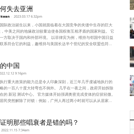
自立”的魔角。 主要经过 金正恩执政之后，为了完善正
何失去亚洲
上通过模仿金日成（体型、服装、演说等）强调了白头血统的继
-kwan
-
2023.03.17 6:32pm
早期肃清李永浩和张成泽等金正日指定的监护人，携夫人和女儿参
，实现党组织正常化，冒失推进核开发等表现出了摆脱金正日影响
国际政治诞生以来，小国就面临着在大国竞争的夹缝中生存的巨大
采取了摆脱金日成和金正日的措施。 特别是今年以来，朝鲜为
天，中美之间的地缘政治较量迫使各国权衡互相矛盾的国家利益。 它
恩不同于前一代的形象，更加积极开展了突显金正恩的措施。最具
于国内和外部环境。 以菲律宾为例，维持与邻国中国日益
：①宣布“两个国家论”。②新建党中央干部学校，重新悬挂马克思和
联系符合它的利益，趣维持与美国长达半个世纪的安全联盟也符合
悬挂金正恩肖像画。③缩小金日成相关活动。④普及金正恩徽章。
菲律宾上一任总统杜特尔特更强调前者，自其2016年当选以后猛烈
个国家论”是把朝鲜1979年制定的“合作、武力统一”对南战略战术转变
上站在中国一边，作为交
武力合并”的大变革。也就是完全否定金日成、金正日路线的哥白尼式
特寻求中国投资他的计划——“建设！ 建造！ 建造！” 基础设施计划
的中国
拆除祖国统一三大宪章纪念塔和最近开始建设的军事分界线防护墙
和在西菲律宾海的侵略行为，特别是夺取菲律宾主张主权的岛礁。
022.12.12 9:16pm
年2月28日召开的党政治局扩大会议上
答应。 去年 6 月杜特尔特总统任期结束时，中国只兑现了其承诺投
成高级党校腐败事件，并解散了党校的党委员会，并于2021年把校
 240 亿美元的不到 5%，其在菲律宾专属经济区西菲律宾海的挑衅也
执行重大政策的能力总是令人印象深刻，近三年几乎虔诚地执行的
中央干部学校。而今年5月竣工了新的党中央干部学校，在新的校舍
任者小费迪南德·马科斯总统迄今为止采取
略的一百八十度大转弯也不例外。 几乎在一夜之间，政府开始拆除
1980年第六次党代会上提出主体思想指导思想后消失的马克思和列
的战略方针。 马科斯深切担忧中国在南海的领土主张所引发的领土
在的 新冠 测试中心。 官方媒体开始强调奥密克戎变体的症状轻微。
把金正恩的肖像画并排悬挂在前一代领导人旁边。 悬挂马克思和
申并加强他的国家与美国的伙伴关系。 为此，菲律宾决定允许
居民突然解除了封锁：例如，广州人再过两小时就可以从从居家隔
画彰显了自己要用前一代主体思想和共产主义思想取得胜利的决
外四个军事基地——总数达到了九个——其中一些位于南海争议地
？ 随着严厉的隔离规定成
借刀杀人的含义。并排悬挂金日成、金正日、金正恩的肖像画，也
美国军队定期轮换驻防指定基地。 美国和菲律宾还同意恢复在杜特尔
国人将能够恢复大流行前的生活。 他们将回到办公室、在百货公司
己已经到达了与前人并驾齐驱的地位，也可能是想表明“金日成和金
年的南海联合巡逻，。 除美国外，菲律宾最近还同意与日
厅用餐、参观公园和寺庙——所有这些都无需进行每日新冠测试，
证明那些唱衰者是错的吗？
。 第三，今年以来，朝鲜取消或缩小了跟金日成相
关系，日本军队获得更多进入菲律宾领土进行训练和获得补给的机
逗留。 但中国不能简单地向大流行病挥手告别。 疫
2022.11.15 7:34am
2月是宣布金日成主义化纲领五十周年大庆，以及金日成发表农村体
，菲律宾正在寻求与英国加强海上合作。 两国于 2 月 7 日举行了首次
然很低，尤其是老年人，只有 40% 的 80 岁以上的人接种了三剂疫