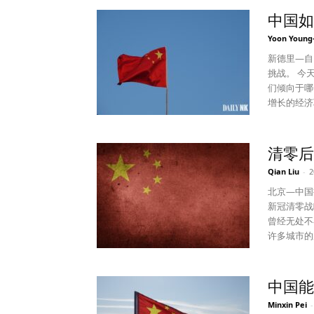
进的“摆脱前一代，完全
中国如
统性，表面
Yoon Young
承；内地里
加公开活动
新德里—自
的措施。这次则
挑战。 今
了突出金正
们倾向于哪一方取决
代表性的是
增长的经济
列宁肖像，
它的利益。
第一，“两
掉头导向中国。 菲律宾在不断升级的大国竞争中事实
成“敌对、
换，杜特尔
清零后
的大变革。
——以及缓
Qian Liu
-
2
就是代表性的行为。 第二，朝鲜在2020
但中国没有
总结了金日
资菲律宾的
北京—中国
名改成了党
仍在继续，有增无减。 杜特尔特的继
新冠清零战
重新悬挂了
了更为谨慎
曾经无处不
宁的肖像画，
争端，他决定重
许多城市的
列宁的肖像
美国使用另
离区前往歌厅。 中国已进入后疫情时代。 现在怎么办
心，还具有
区附近。 
为过去，中
是在阐明自
特执政期间暂停了六
购物、在餐
中国能
正日是配角，金正恩是主角”
本深化防务
也不必担心在隔离中心强制
Minxin Pei
-
关的活动。
会。 此外
苗接种率仍