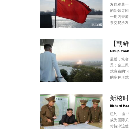
制六十周年
海事对话（M
苗（包括加强
发自雅典—
称也从过去的“太阳节”变
长同意将他
仍远低于发达
的新领导团
议是修改金
此，菲律宾
味着预计感
一周内香港
定了新的国
重要的战略
这显然是一
票交易所发
正恩一人肖
其让它溃烂，不如现在
股票则暴跌了15%。 投资者的担心是有
日时代，是‘自己单独时代’”。
考虑到许多
化了习近平
的太阳”）
政的中国共
验、能够将
【朝鲜
次通过跟普
在尊重人民
斥着习近平的忠诚盟友和门
Gilsup Kwak
今后，朝鲜
了政府需要
（2004~
加强单人偶
政策的理由。 2020 年初，中国积极的封锁措施有效地控制了
（2017
最近，笔者
的党建五大
地区实施类
誉——这一
景：金正恩
正恩超越前人的
理不同，李强缺乏中央
式宣布的“
过线上和线
验更少，他
的多种形式
统治行为等，
缺乏足以对
衅，尹锡悦
患、联合国论、主动作
近平必将从
韩美联合军
立场。
府公信力。
管理了朝鲜
新核时
致城市青年失业率接
实施第七次
Richard Haa
能将这项破
国的第二十
开启第三个
个国际上的
纽约— 自
和就业的推
国政府更有
成为国际关
平的新任经
望未来。古
对抗中迫使