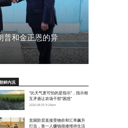
朗普和金正恩的异
朝鲜内况
“比天气更可怕的是指示”，指示相
互矛盾让农场干部“困惑”
2026.08.05 9:24am
贫困阶层直接受物价和汇率飙升
打击，靠一人赚钱很难维持生活