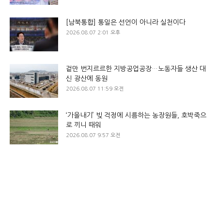
[남북통합] 통일은 선언이 아니라 실천이다
2026.08.07 2:01 오후
겉만 번지르르한 지방공업공장…노동자들 생산 대
신 광산에 동원
2026.08.07 11:59 오전
‘가을내기’ 빚 걱정에 시름하는 농장원들, 호박죽으
로 끼니 때워
2026.08.07 9:57 오전