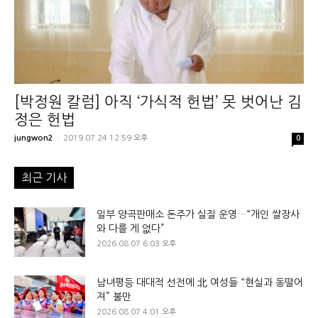
[박정원 칼럼] 아직 ‘가식적 헌법’ 못 벗어난 김
정은 헌법
jungwon2
-
2019.07.24 12:59 오후
0
최근 기사
일부 양곡판매소 돈주가 실질 운영…“개인 쌀장사
와 다를 게 없다”
2026.08.07 6:03 오후
남녀평등 대대적 선전에 北 여성들 “현실과 동떨어
져” 불만
2026.08.07 4:01 오후