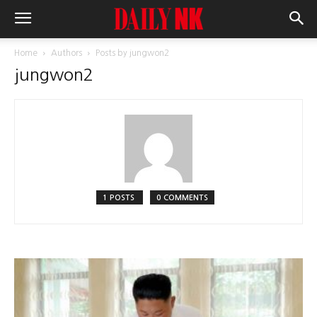
Home
Authors
Posts by jungwon2
jungwon2
1 POSTS
0 COMMENTS