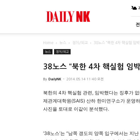
DailyNK
전
Home
뉴스
정치/외교
38노스 “북한 4차 핵실험 임박
뉴스
정치/외교
38노스 “북한 4차 핵실험 임박
By
DailyNK
-
2014.05.14 11:40 오전
북한의 4차 핵실험 관련, 임박했다는 징후가 없
제관계대학원(SAIS) 산하 한미연구소가 운영하
사진을 토대로 이같이 분석했다.
’38노스’는 “남쪽 갱도의 양쪽 입구에서는 지난