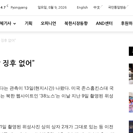
C
24.7
Pyongyang
일요일, 8월 9, 2026
English
中文
국민통일방송
체기사
기획
오피니언
북한시장동향
AND센터
후원하
 징후 없어”
 징후 없어”
다는 관측이 13일(현지시간) 나왔다. 미국 존스홉킨스대 국
는 북한 웹사이트인 ’38노스’는 이날 지난 9일 촬영된 위성
 1일 촬영된 위성사진 상의 상자 2개가 그대로 있는 등 이전