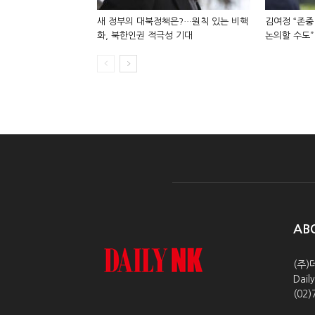
새 정부의 대북정책은?…원칙 있는 비핵
김여정 “존중
화, 북한인권 적극성 기대
논의할 수도”
AB
(주)
Dai
(02)