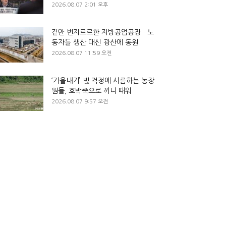
2026.08.07 2:01 오후
겉만 번지르르한 지방공업공장…노
동자들 생산 대신 광산에 동원
2026.08.07 11:59 오전
‘가을내기’ 빚 걱정에 시름하는 농장
원들, 호박죽으로 끼니 때워
2026.08.07 9:57 오전