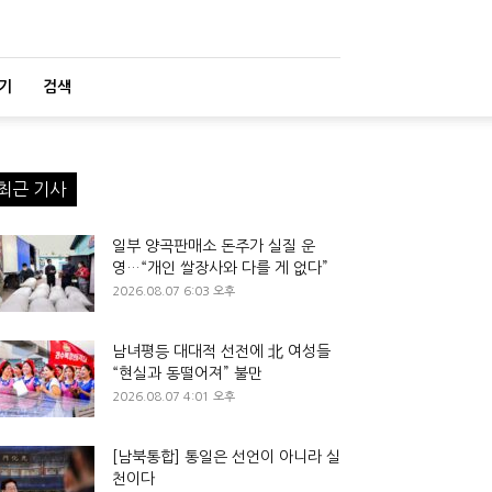
기
검색
최근 기사
일부 양곡판매소 돈주가 실질 운
영…“개인 쌀장사와 다를 게 없다”
2026.08.07 6:03 오후
남녀평등 대대적 선전에 北 여성들
“현실과 동떨어져” 불만
2026.08.07 4:01 오후
[남북통합] 통일은 선언이 아니라 실
천이다