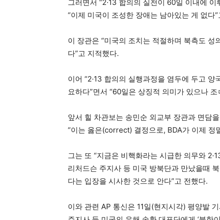
그러면서 “2·13 합의의 실천이 60일 이내에
“이제 미국이 조성한 장애는 남아있는 게 없다”
이 장관은 “미국의 조치는 적절하며 북측도 성의있
다”고 지적했다.
이어 “2·13 합의의 실행과정을 염두에 두고 
요하다”면서 “60일은 상징적 의미가 있으나 
앞서 힐 차관보는 송민순 외교부 장관과 면담을 
“이는 옳은(correct) 결정으로, BDA가 이제
그는 또 “지금은 비핵화라는 시급한 의무와 2·
리처드슨 주지사 등 미국 방북단과 만났을때 북측
다는 입장을 시사한 것으로 안다”고 전했다.
이와 관련 AP 통신은 11일(현지시각) 평양발 기사를
주지사 등 미국의 유해 송환 대표단에게 ‘북한