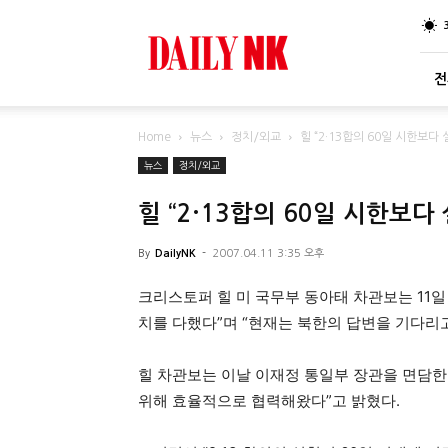
DailyNK
전
Home
뉴스
정치/외교
힐 “2·13합의 60일 시한보다
뉴스
정치/외교
힐 “2·13합의 60일 시한보다
By
DailyNK
-
2007.04.11 3:35 오후
크리스토퍼 힐 미 국무부 동아태 차관보는 11일 
치를 다했다”며 “현재는 북한의 답변을 기다리고
힐 차관보는 이날 이재정 통일부 장관을 면담한 
위해 효율적으로 협력해왔다”고 밝혔다.