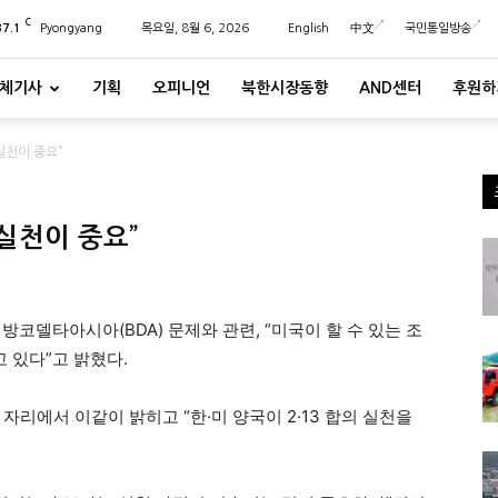
C
37.1
Pyongyang
목요일, 8월 6, 2026
English
中文
국민통일방송
체기사
기획
오피니언
북한시장동향
AND센터
후원하
 실천이 중요”
 실천이 중요”
방코델타아시아(BDA) 문제와 관련, “미국이 할 수 있는 조
 있다”고 밝혔다.
자리에서 이같이 밝히고 “한·미 양국이 2·13 합의 실천을