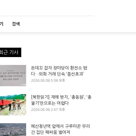
기
검색
최근 기사
돈데꼬 잡자 장마당이 환전소 됐
다…외화 거래 단속 ‘풍선효과’
2026.08.06 5:06 오후
[북한읽기] 재해 방지, ‘총동원’, ‘총
궐기’만으로는 어렵다
2026.08.06 2:47 오후
혜산청년역 앞에서 구루마꾼 무리
간 집단 패싸움 벌어져