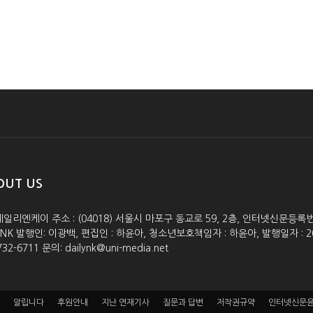
OUT US
데일리엔케이 주소 : (04018) 서울시 마포구 동교로 59, 2층, 인터넷신문등록번호 :
lyNK 발행인: 이광백, 편집인 : 하윤아, 청소년보호책임자 : 하윤아, 발행일자 : 2005.0
732-6711 문의: dailynk@uni-media.net
알립니다
후원안내
지난 연재기사
질문과 답변
저작권규약
인터넷신문