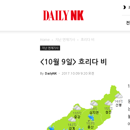
DailyNK
전
Home
지난 연재기사
흐리다 비
지난 연재기사
<10월 9일> 흐리다 비
By
DailyNK
-
2017.10.09 9:20 오전