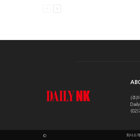
AB
(주)
Dai
(02)
회사소개
©