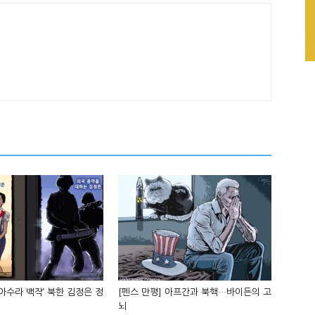
‘아수라 백작’ 북한 김정은 정
[펜스 만평] 아프간과 북핵…바이든의 고
뇌