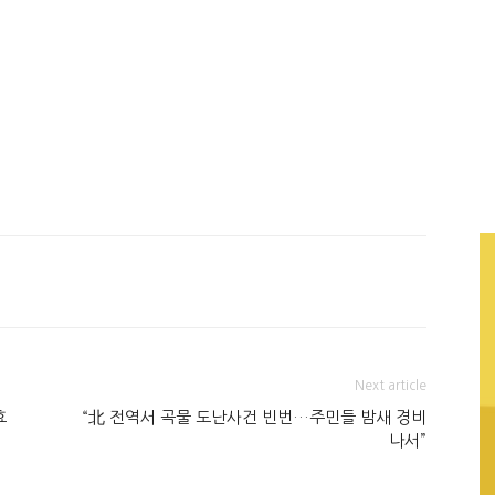
Next article
효
“北 전역서 곡물 도난사건 빈번…주민들 밤새 경비
나서”