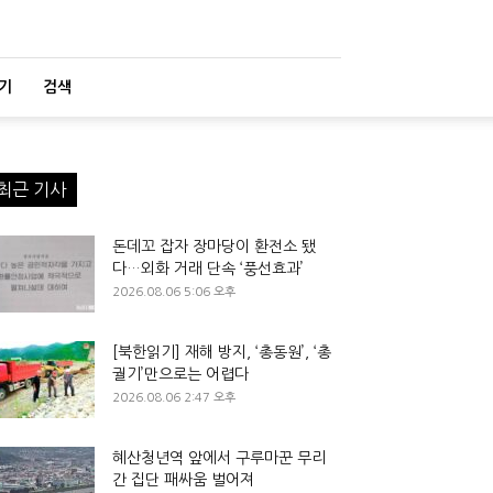
기
검색
최근 기사
돈데꼬 잡자 장마당이 환전소 됐
다…외화 거래 단속 ‘풍선효과’
2026.08.06 5:06 오후
[북한읽기] 재해 방지, ‘총동원’, ‘총
궐기’만으로는 어렵다
2026.08.06 2:47 오후
혜산청년역 앞에서 구루마꾼 무리
간 집단 패싸움 벌어져