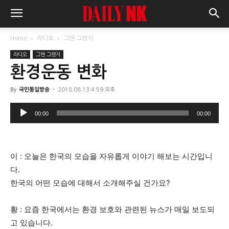
Home
라디오
그땐 그랬지
라디오
그땐 그랬지
환경운동 변화
By
국민통일방송
-
2018.08.13 4:59 오후
오
00:00
00:00
디
오
플
이 : 오늘은 한국의 모습을 자유롭게 이야기 해보는 시간입니
레
다.
이
한국의 어떤 모습에 대해서 소개해주실 건가요?
어
황 : 요즘 한국에서는 환경 보호와 관련된 뉴스가 매일 보도되
고 있습니다.