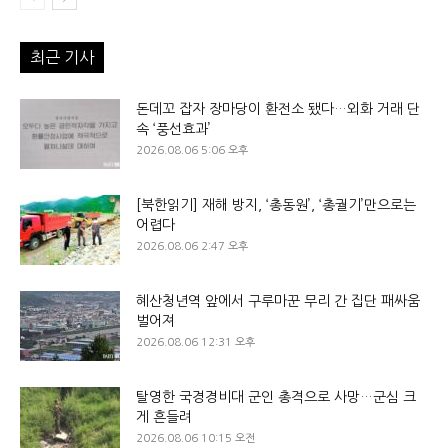
최근 기사
돈데꼬 잡자 장마당이 환전소 됐다…외화 거래 단
속 ‘풍선효과’
2026.08.06 5:06 오후
[북한읽기] 재해 방지, ‘총동원’, ‘총궐기’만으로는
어렵다
2026.08.06 2:47 오후
혜산청년역 앞에서 구루마꾼 무리 간 집단 패싸움
벌어져
2026.08.06 12:31 오후
탈영한 국경경비대 군인 총격으로 사망…군심 크
게 흔들려
2026.08.06 10:15 오전