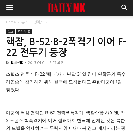
Home
뉴스
정치/외교
뉴스
정치/외교
핵잠, B-52·B-2폭격기 이어 F-
22 전투기 등장
By
DailyNK
-
2013.04.01 12:07 오후
스텔스 전투기 F-22 ‘랩터’가 지난달 31일 한미 연합군의 독수
리연습에 참가하기 위해 한국에 도착했다고 주한미군이 1일
밝혔다.
미군의 핵심 전력인 B-52 전략핵폭격기, 핵잠수함 샤이엔, B-
2 스텔스 핵폭격기에 이어 랩터까지 한국에 전개된 것은 북한
의 도발을 억제하려는 무력시위이자 대북 경고 메시지라는 평