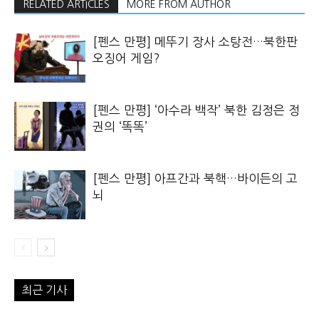
RELATED ARTICLES
MORE FROM AUTHOR
[펜스 만평] 메뚜기 장사 소탕전…북한판
오징어 게임?
[펜스 만평] ‘아수라 백작’ 북한 김정은 정
권의 ‘똑똑’
[펜스 만평] 아프간과 북핵…바이든의 고
뇌
최근 기사