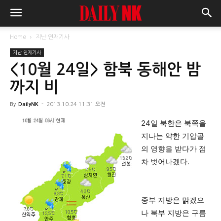
Home
지난 연재기사
지난 연재기사
<10월 24일> 함북 동해안 밤
까지 비
By
DailyNK
-
2013.10.24 11:31 오전
24일 북한은 북쪽을
지나는 약한 기압골
의 영향을 받다가 점
차 벗어나겠다.
중부 지방은 맑겠으
나 북부 지방은 구름