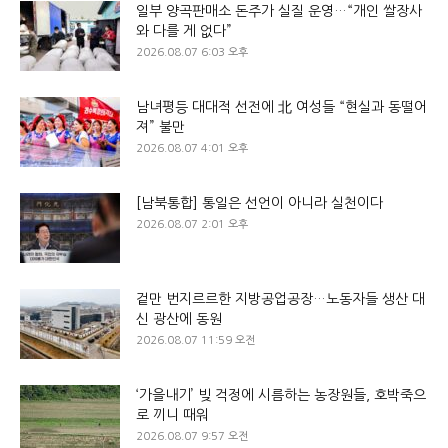
일부 양곡판매소 돈주가 실질 운영…“개인 쌀장사
와 다를 게 없다”
2026.08.07 6:03 오후
남녀평등 대대적 선전에 北 여성들 “현실과 동떨어
져” 불만
2026.08.07 4:01 오후
[남북통합] 통일은 선언이 아니라 실천이다
2026.08.07 2:01 오후
겉만 번지르르한 지방공업공장…노동자들 생산 대
신 광산에 동원
2026.08.07 11:59 오전
‘가을내기’ 빚 걱정에 시름하는 농장원들, 호박죽으
로 끼니 때워
2026.08.07 9:57 오전