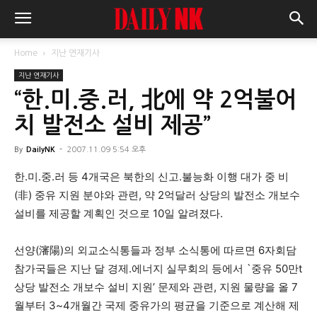
Home
지난 연재기사
지난 연재기사
“한.미.중.러, 北에 약 2억불어
치 발전소 설비 제공”
By
DailyNK
-
2007.11.09 5:54 오후
한.미.중.러 등 4개국은 북한의 신고.불능화 이행 대가 중 비
(非) 중유 지원 분야와 관련, 약 2억달러 상당의 발전소 개보수
설비를 제공할 계획인 것으로 10일 알려졌다.
선양(瀋陽)의 외교소식통들과 정부 소식통에 따르면 6자회담
참가국들은 지난 달 경제.에너지 실무회의 등에서 `중유 50만t
상당 발전소 개보수 설비 지원’ 문제와 관련, 지원 물량을 올 7
월부터 3~4개월간 국제 중유가의 평균을 기준으로 계산해 제