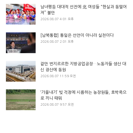
남녀평등 대대적 선전에 北 여성들 “현실과 동떨어
져” 불만
2026.08.07 4:01 오후
[남북통합] 통일은 선언이 아니라 실천이다
2026.08.07 2:01 오후
겉만 번지르르한 지방공업공장…노동자들 생산 대
신 광산에 동원
2026.08.07 11:59 오전
‘가을내기’ 빚 걱정에 시름하는 농장원들, 호박죽으
로 끼니 때워
2026.08.07 9:57 오전