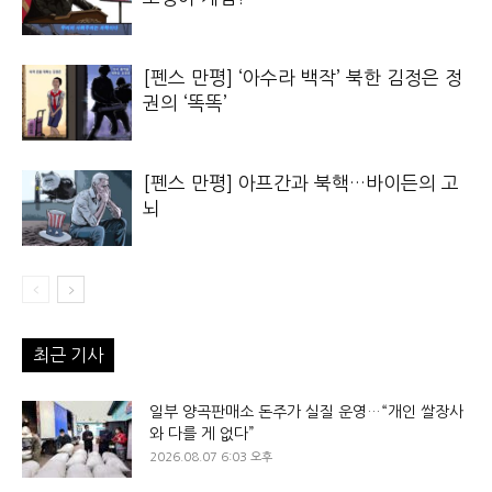
[펜스 만평] ‘아수라 백작’ 북한 김정은 정
권의 ‘똑똑’
[펜스 만평] 아프간과 북핵…바이든의 고
뇌
최근 기사
일부 양곡판매소 돈주가 실질 운영…“개인 쌀장사
와 다를 게 없다”
2026.08.07 6:03 오후