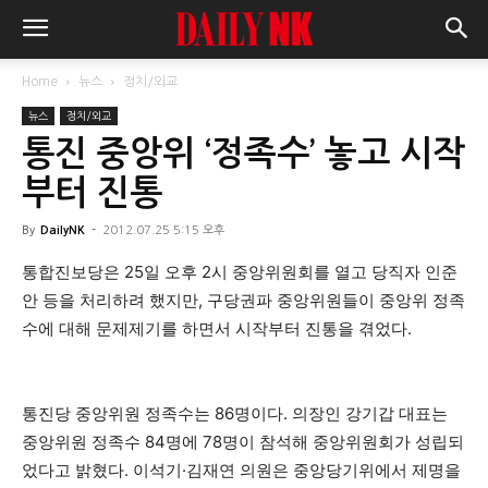
Home
뉴스
정치/외교
뉴스
정치/외교
통진 중앙위 ‘정족수’ 놓고 시작
부터 진통
By
DailyNK
-
2012.07.25 5:15 오후
통합진보당은 25일 오후 2시 중앙위원회를 열고 당직자 인준
안 등을 처리하려 했지만, 구당권파 중앙위원들이 중앙위 정족
수에 대해 문제제기를 하면서 시작부터 진통을 겪었다.
통진당 중앙위원 정족수는 86명이다. 의장인 강기갑 대표는
중앙위원 정족수 84명에 78명이 참석해 중앙위원회가 성립되
었다고 밝혔다. 이석기·김재연 의원은 중앙당기위에서 제명을