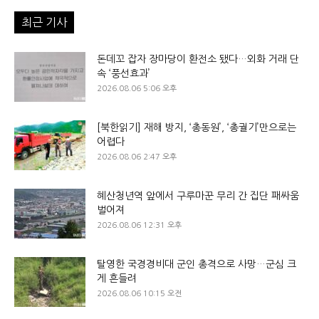
최근 기사
돈데꼬 잡자 장마당이 환전소 됐다…외화 거래 단
속 ‘풍선효과’
2026.08.06 5:06 오후
[북한읽기] 재해 방지, ‘총동원’, ‘총궐기’만으로는
어렵다
2026.08.06 2:47 오후
혜산청년역 앞에서 구루마꾼 무리 간 집단 패싸움
벌어져
2026.08.06 12:31 오후
탈영한 국경경비대 군인 총격으로 사망…군심 크
게 흔들려
2026.08.06 10:15 오전