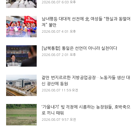
2026.08.07 6:03 오후
남녀평등 대대적 선전에 北 여성들 “현실과 동떨어
져” 불만
2026.08.07 4:01 오후
[남북통합] 통일은 선언이 아니라 실천이다
2026.08.07 2:01 오후
겉만 번지르르한 지방공업공장…노동자들 생산 대
신 광산에 동원
2026.08.07 11:59 오전
‘가을내기’ 빚 걱정에 시름하는 농장원들, 호박죽으
로 끼니 때워
2026.08.07 9:57 오전