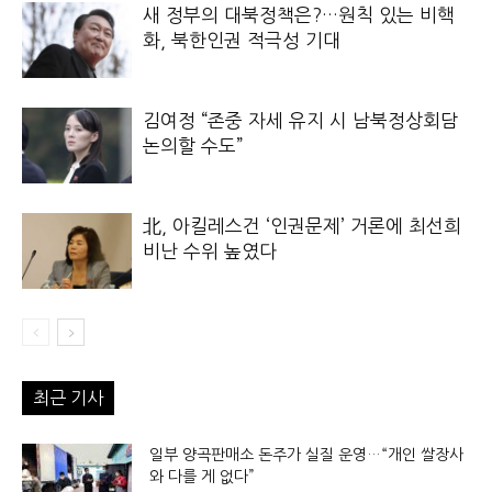
새 정부의 대북정책은?…원칙 있는 비핵
화, 북한인권 적극성 기대
김여정 “존중 자세 유지 시 남북정상회담
논의할 수도”
北, 아킬레스건 ‘인권문제’ 거론에 최선희
비난 수위 높였다
최근 기사
일부 양곡판매소 돈주가 실질 운영…“개인 쌀장사
와 다를 게 없다”