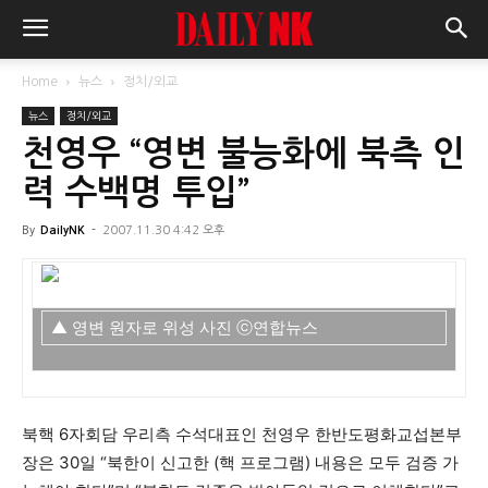
Home
뉴스
정치/외교
뉴스
정치/외교
천영우 “영변 불능화에 북측 인
력 수백명 투입”
By
DailyNK
-
2007.11.30 4:42 오후
▲ 영변 원자로 위성 사진 ⓒ연합뉴스
북핵 6자회담 우리측 수석대표인 천영우 한반도평화교섭본부
장은 30일 “북한이 신고한 (핵 프로그램) 내용은 모두 검증 가