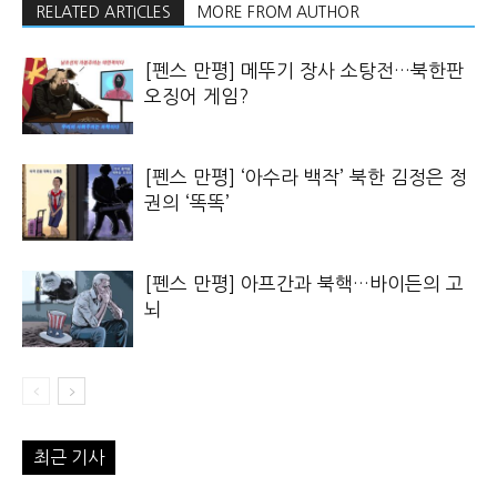
RELATED ARTICLES
MORE FROM AUTHOR
[펜스 만평] 메뚜기 장사 소탕전…북한판
오징어 게임?
[펜스 만평] ‘아수라 백작’ 북한 김정은 정
권의 ‘똑똑’
[펜스 만평] 아프간과 북핵…바이든의 고
뇌
최근 기사