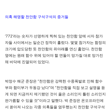
의혹 해명할 천안함 구석구석의 증거들
‘772’라는 숫자가 선명하게 찍혀 있는 천안함 앞에 서자 참가
자들 사이에서는 일순간 정적이 흘렀다. 몇몇 참가자는 함정의
크기에 압도당한 듯 천안함의 위아래를 연신 훑었다. 천안함
옆에는 원래 함수 위에 있어야 할 연돌이 망가질 대로 망가진
채 바닥에 진열되어 있었다.
박정수 해군 준장은 “천안함은 강력한 수중폭발로 인해 함수
부와 함미부가 두동강 났다”며 “천안함을 직접 보고 설명을 듣
게 되면 지금까지 제기됐던 것이 옳은 소리인지 틀린 소리인지
판가름할 수 있을 것”이라고 말했다. 박 준장은 온오프라인에
서 쏟아져 나오는 각종 의혹들을 염두했는지 천안함 구석구석