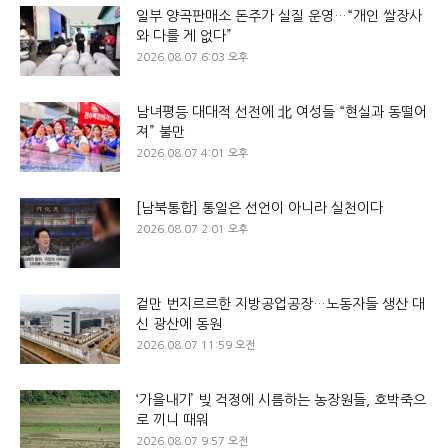
일부 양곡판매소 돈주가 실질 운영…“개인 쌀장사
와 다를 게 없다”
2026.08.07 6:03 오후
남녀평등 대대적 선전에 北 여성들 “현실과 동떨어
져” 불만
2026.08.07 4:01 오후
[남북통합] 통일은 선언이 아니라 실천이다
2026.08.07 2:01 오후
겉만 번지르르한 지방공업공장…노동자들 생산 대
신 광산에 동원
2026.08.07 11:59 오전
‘가을내기’ 빚 걱정에 시름하는 농장원들, 호박죽으
로 끼니 때워
2026.08.07 9:57 오전