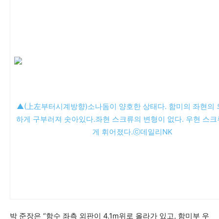
▲(上左부터시계방향)소나돔이 양호한 상태다. 함미의 좌현의 
하게 구부러져 솟아있다.좌현 스크류의 변형이 없다. 우현 스크
게 휘어졌다.ⓒ데일리NK
박 준장은 “함수 좌측 외판이 4.1m위로 올라가 있고, 함미부 우