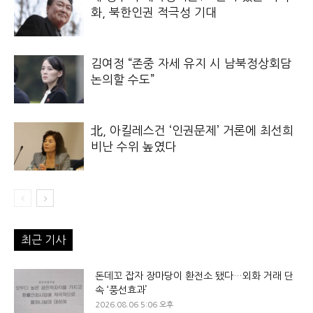
화, 북한인권 적극성 기대
김여정 “존중 자세 유지 시 남북정상회담
논의할 수도”
北, 아킬레스건 ‘인권문제’ 거론에 최선희
비난 수위 높였다
최근 기사
돈데꼬 잡자 장마당이 환전소 됐다…외화 거래 단
속 ‘풍선효과’
2026.08.06 5:06 오후