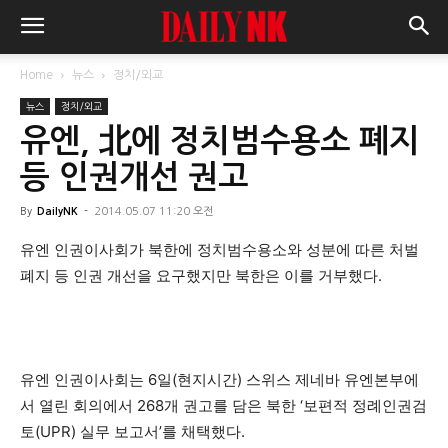
Home
뉴스
정치/외교
뉴스
정치/외교
유엔, 北에 정치범수용소 폐지
등 인권개선 권고
By
DailyNK
-
2014.05.07 11:20 오전
유엔 인권이사회가 북한에 정치범수용소와 성분에 따른 처벌
폐지 등 인권 개선을 요구했지만 북한은 이를 거부했다.
유엔 인권이사회는 6일(현지시간) 스위스 제네바 유엔본부에
서 열린 회의에서 268개 권고를 담은 북한 ‘보편적 정례인권검
토(UPR) 실무 보고서’를 채택했다.