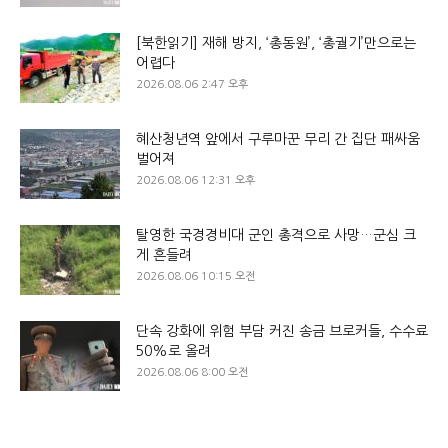
[북한읽기] 재해 방지, ‘총동원’, ‘총궐기’만으로는
어렵다
2026.08.06 2:47 오후
혜산청년역 앞에서 구루마꾼 무리 간 집단 패싸움
벌어져
2026.08.06 12:31 오후
탈영한 국경경비대 군인 총격으로 사망…군심 크
게 흔들려
2026.08.06 10:15 오전
단속 강화에 위험 부담 커진 송금 브로커들, 수수료
50%로 올려
2026.08.06 8:00 오전