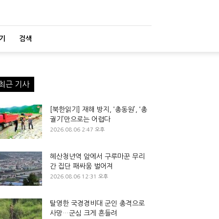
기
검색
최근 기사
[북한읽기] 재해 방지, ‘총동원’, ‘총
궐기’만으로는 어렵다
2026.08.06 2:47 오후
혜산청년역 앞에서 구루마꾼 무리
간 집단 패싸움 벌어져
2026.08.06 12:31 오후
탈영한 국경경비대 군인 총격으로
사망…군심 크게 흔들려