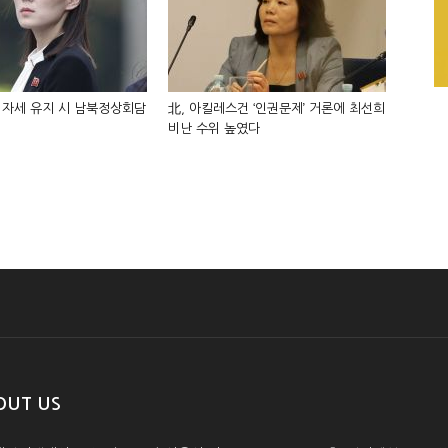
 자세 유지 시 남북정상회담
北, 아킬레스건 ‘인권문제’ 거론에 최선희
비난 수위 높였다
OUT US