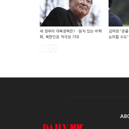
새 정부의 대북정책은?…원칙 있는 비핵
김여정 “존중
화, 북한인권 적극성 기대
논의할 수도”
AB