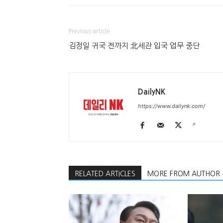
Previous article
김정일 귀국 전까지 北세관 입국 업무 중단
DailyNK
https://www.dailynk.com/
RELATED ARTICLES
MORE FROM AUTHOR