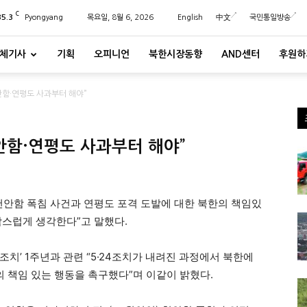
C
35.3
Pyongyang
목요일, 8월 6, 2026
English
中文
국민통일방송
체기사
기획
오피니언
북한시장동향
AND센터
후원하
천안함·연평도 사과부터 해야”
천안함·연평도 사과부터 해야”
천안함 폭침 사건과 연평도 포격 도발에 대한 북한의 책임있
감스럽게 생각한다”고 말했다.
조치’ 1주년과 관련 “5·24조치가 내려진 과정에서 북한에
의 책임 있는 행동을 촉구했다”며 이같이 밝혔다.