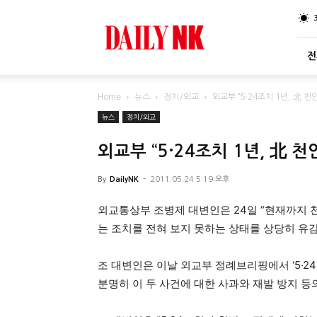
DailyNK
전
Home
뉴스
정치/외교
외교부 “5·24조치 1년, 北 
뉴스
정치/외교
외교부 “5·24조치 1년, 北 
By
DailyNK
-
2011.05.24 5:19 오후
외교통상부 조병제 대변인은 24일 “현재까지 
는 조치를 전혀 보지 못하는 상태를 상당히 유
조 대변인은 이날 외교부 정례브리핑에서 ‘5·24
분명히 이 두 사건에 대한 사과와 재발 방지 등