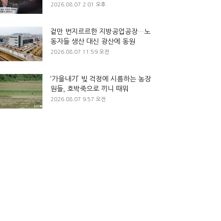
2026.08.07 2:01 오후
겉만 번지르르한 지방공업공장…노
동자들 생산 대신 광산에 동원
2026.08.07 11:59 오전
‘가을내기’ 빚 걱정에 시름하는 농장
원들, 호박죽으로 끼니 때워
2026.08.07 9:57 오전