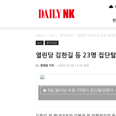
DailyNK
전
Home
뉴스
정치/외교
열린당 김한길 등 23명 집단탈
뉴스
정치/외교
열린당 김한길 등 23명 집단
By
정재성 기자
-
2007.02.06 11:43 오전
▲ 6일 열리당 의원 23명이 집단탈당했다.
김한길 전 원내대표와 강봉균 전 정책위의장 등 