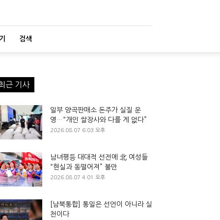
기
검색
최근 기사
일부 양곡판매소 돈주가 실질 운
영…“개인 쌀장사와 다를 게 없다”
2026.08.07 6:03 오후
남녀평등 대대적 선전에 北 여성들
“현실과 동떨어져” 불만
2026.08.07 4:01 오후
[남북통합] 통일은 선언이 아니라 실
천이다