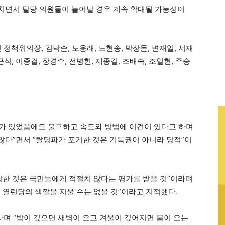
치면서 탈당 의원들이 늘어날 경우 계속 확대될 가능성이
정책위의장, 김낙순, 노웅래, 노현송, 박상돈, 변재일, 서재
근식, 이종걸, 장경수, 전병헌, 제종길, 조배숙, 조일현, 주승
가 있었음에도 불구하고 속도와 방법에 이견이 있다고 하며
다”면서 “탈당파가 포기한 것은 기득권이 아니라 당적”이
당한 것은 국민들에게 적절치 않다는 평가를 받을 것”이라며
 열린당의 색깔을 지울 수는 없을 것”이라고 지적했다.
라며 “밤이 깊으면 새벽이 오고 겨울이 깊어지면 봄이 오는