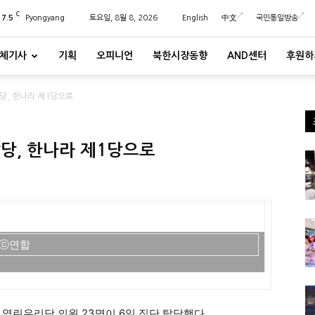
C
27.5
Pyongyang
토요일, 8월 8, 2026
English
中文
국민통일방송
체기사
기획
오피니언
북한시장동향
AND센터
후원하
당, 한나라 제1당으로
탈당, 한나라 제1당으로
 ⓒ연합
열린우리당 의원 23명이 6일 집단 탈당했다.