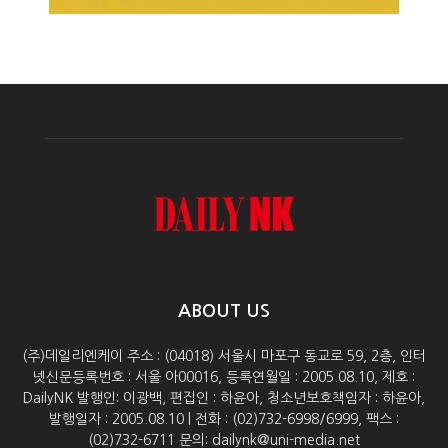
ABOUT US
(주)데일리엔케이 주소 : (04018) 서울시 마포구 동교로 59, 2층, 인터
넷신문등록번호 : 서울 아00016, 등록연월일 : 2005.08.10, 제호 :
DailyNK 발행인: 이광백, 편집인 : 하윤아, 청소년보호책임자 : 하윤아,
발행일자 : 2005.08.10 | 전화 : (02)732-6998/6999, 팩스 :
(02)732-6711 문의: dailynk@uni-media.net