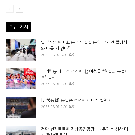
최근 기사
일부 양곡판매소 돈주가 실질 운영…“개인 쌀장사
와 다를 게 없다”
2026.08.07 6:03 오후
남녀평등 대대적 선전에 北 여성들 “현실과 동떨어
져” 불만
2026.08.07 4:01 오후
[남북통합] 통일은 선언이 아니라 실천이다
2026.08.07 2:01 오후
겉만 번지르르한 지방공업공장…노동자들 생산 대