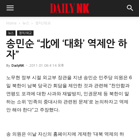
Home
뉴스
정치/외교
뉴스
정치/외교
송민순 “北에 ‘대화’ 역제안 하
자”
By
DailyNK
-
2011.01.06 4:14 오후
노무현 정부 시절 외교부 장관을 지낸 송민순 민주당 의원은 6
일 북한이 남북 당국간 회담을 제안한 것과 관련해 “천안함과
연평도 포격에 대한 사과와 재발방지, 인권문제 등 북한이 말
하는 소위 ‘민족의 중대사와 관련된 문제’로 논의하자고 역제
안 해야 한다”고 주장했다.
송 의원은 이날 자신의 홈페이지에 게제한 ‘대북 역제의 하