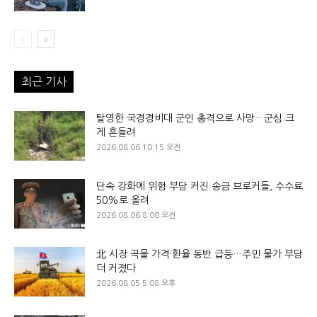
최근 기사
탈영한 국경경비대 군인 총격으로 사망…군심 크
게 흔들려
2026.08.06 10:15 오전
단속 강화에 위험 부담 커진 송금 브로커들, 수수료
50%로 올려
2026.08.06 8:00 오전
北 시장 곡물 가격·환율 동반 급등…주민 물가 부담
더 커졌다
2026.08.05 5:08 오후