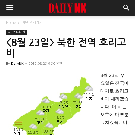
Home
지난 연재기사
지난 연재기사
<8월 23일> 북한 전역 흐리고
비
By
DailyNK
-
2017.08.23 9:30 오전
8월 23일 수
요일은 전국이
대체로 흐리고
비가 내리겠습
니다. 이 비는
오후에 대부분
그치겠습니다.