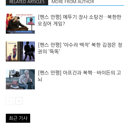
RELATED ARTICLES
MORE FROM AUTHOR
[펜스 만평] 메뚜기 장사 소탕전…북한판
오징어 게임?
[펜스 만평] ‘아수라 백작’ 북한 김정은 정
권의 ‘똑똑’
[펜스 만평] 아프간과 북핵…바이든의 고
뇌
최근 기사