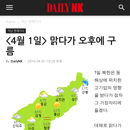
Home
지난 연재기사
지난 연재기사
<4월 1일> 맑다가 오후에 구
름
By
DailyNK
-
2016.04.01 10:28 오전
1일 북한은 동
해상에 위치한
고기압의 영향
을 받다가 점차
그 가장자리에
들겠다.
대체로 맑다가