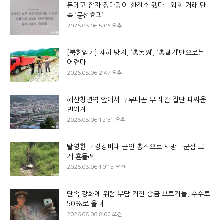
돈데꼬 잡자 장마당이 환전소 됐다…외화 거래 단
속 ‘풍선효과’
2026.08.06 5:06 오후
[북한읽기] 재해 방지, ‘총동원’, ‘총궐기’만으로는
어렵다
2026.08.06 2:47 오후
혜산청년역 앞에서 구루마꾼 무리 간 집단 패싸움
벌어져
2026.08.06 12:31 오후
탈영한 국경경비대 군인 총격으로 사망…군심 크
게 흔들려
2026.08.06 10:15 오전
단속 강화에 위험 부담 커진 송금 브로커들, 수수료
50%로 올려
2026.08.06 8:00 오전