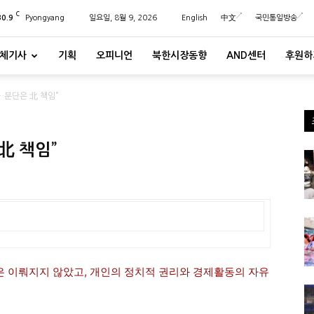
C
30.9
Pyongyang
일요일, 8월 9, 2026
English
中文
국민통일방송
체기사
기획
오피니언
북한시장동향
AND센터
후원하
…분단은 北 책임”
北 책임”
방은 이뤄지지 않았고, 개인의 정치적 권리와 경제활동의 자유