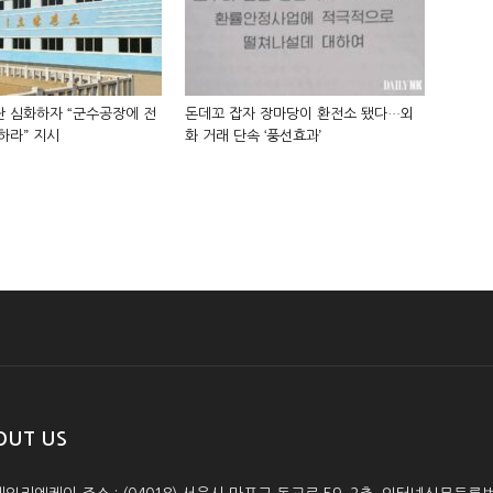
 심화하자 “군수공장에 전
돈데꼬 잡자 장마당이 환전소 됐다…외
하라” 지시
화 거래 단속 ‘풍선효과’
OUT US