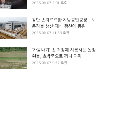
2026.08.07 2:01 오후
겉만 번지르르한 지방공업공장…노
동자들 생산 대신 광산에 동원
2026.08.07 11:59 오전
‘가을내기’ 빚 걱정에 시름하는 농장
원들, 호박죽으로 끼니 때워
2026.08.07 9:57 오전