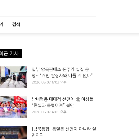
기
검색
최근 기사
일부 양곡판매소 돈주가 실질 운
영…“개인 쌀장사와 다를 게 없다”
2026.08.07 6:03 오후
남녀평등 대대적 선전에 北 여성들
“현실과 동떨어져” 불만
2026.08.07 4:01 오후
[남북통합] 통일은 선언이 아니라 실
천이다