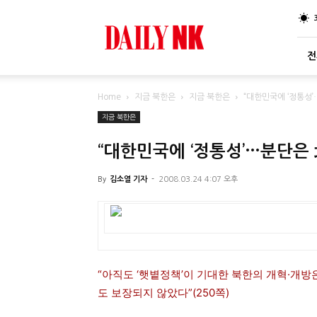
DailyNK
전
Home
지금 북한은
지금 북한은
“대한민국에 ‘정통성’
지금 북한은
“대한민국에 ‘정통성’…분단은 
By
김소열 기자
-
2008.03.24 4:07 오후
“아직도 ‘햇볕정책’이 기대한 북한의 개혁·개
도 보장되지 않았다”(250쪽)