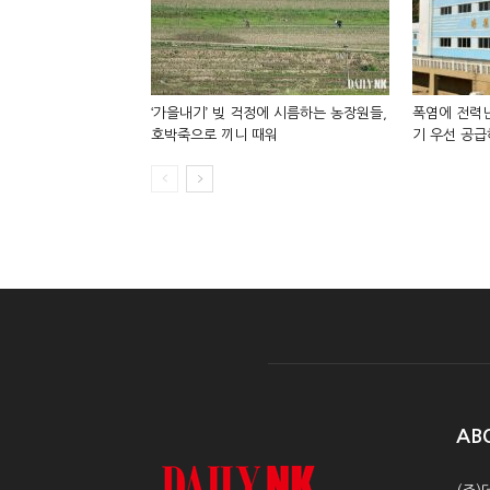
‘가을내기’ 빚 걱정에 시름하는 농장원들,
폭염에 전력난
호박죽으로 끼니 때워
기 우선 공급
AB