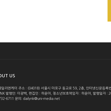
OUT US
데일리엔케이 주소 : (04018) 서울시 마포구 동교로 59, 2층, 인터넷신문등록번호 :
lyNK 발행인: 이광백, 편집인 : 하윤아, 청소년보호책임자 : 하윤아, 발행일자 : 2005.0
732-6711 문의: dailynk@uni-media.net