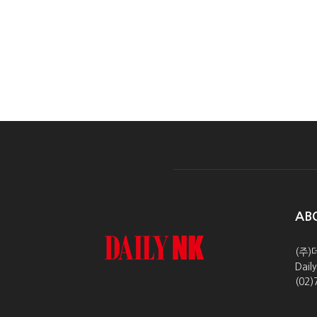
AB
(주)
Dai
(02)