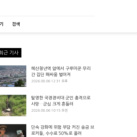
기
검색
최근 기사
혜산청년역 앞에서 구루마꾼 무리
간 집단 패싸움 벌어져
2026.08.06 12:31 오후
탈영한 국경경비대 군인 총격으로
사망…군심 크게 흔들려
2026.08.06 10:15 오전
단속 강화에 위험 부담 커진 송금 브
로커들, 수수료 50%로 올려