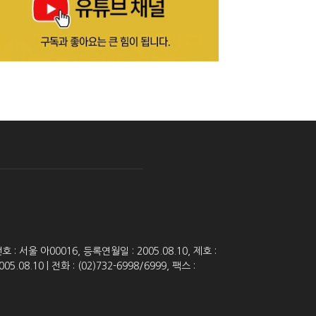
 서울 아00016, 등록연월일 : 2005.08.10, 제호 :
8.10 | 전화 : (02)732-6998/6999, 팩스 :