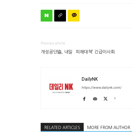
Previous article
개성공단協, 내일 `피해대책’ 긴급이사회
DailyNK
https://www.dailynk.com/
RELATED ARTICLES
MORE FROM AUTHOR