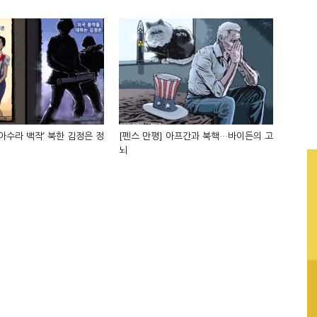
‘아수라 백작’ 북한 김정은 정
[펜스 만평] 아프간과 북핵…바이든의 고
뇌