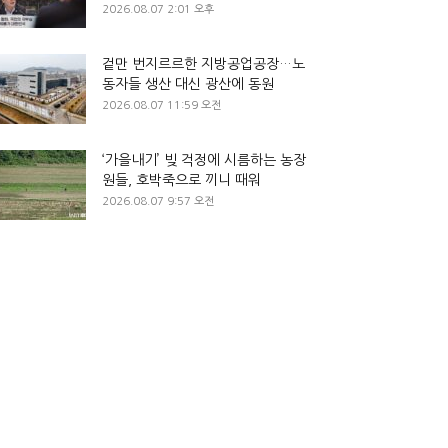
2026.08.07 2:01 오후
겉만 번지르르한 지방공업공장…노
동자들 생산 대신 광산에 동원
2026.08.07 11:59 오전
‘가을내기’ 빚 걱정에 시름하는 농장
원들, 호박죽으로 끼니 때워
2026.08.07 9:57 오전