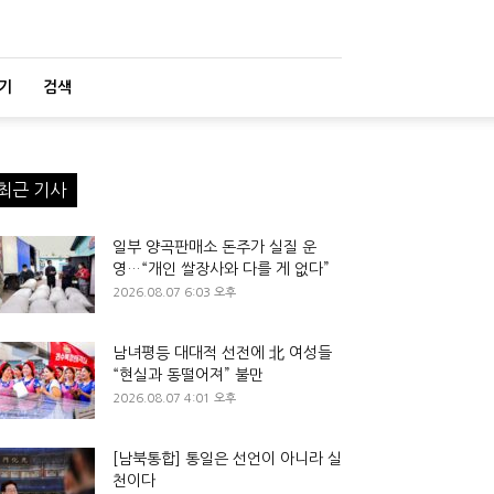
기
검색
최근 기사
일부 양곡판매소 돈주가 실질 운
영…“개인 쌀장사와 다를 게 없다”
2026.08.07 6:03 오후
남녀평등 대대적 선전에 北 여성들
“현실과 동떨어져” 불만
2026.08.07 4:01 오후
[남북통합] 통일은 선언이 아니라 실
천이다