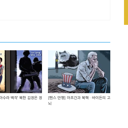
‘아수라 백작’ 북한 김정은 정
[펜스 만평] 아프간과 북핵…바이든의 고
뇌