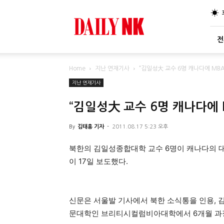
DailyNK
전
Home
지난 연재기사
“김일성大 교수 6명 캐나다에 MBA
지난 연재기사
“김일성大 교수 6명 캐나다에 
By
김태홍 기자
-
2011.08.17 5:23 오후
북한의 김일성종합대학 교수 6명이 캐나다의 
이 17일 보도했다.
신문은 서울발 기사에서 북한 소식통을 인용, 
문대학인 브리티시컬럼비아대학에서 6개월 과정