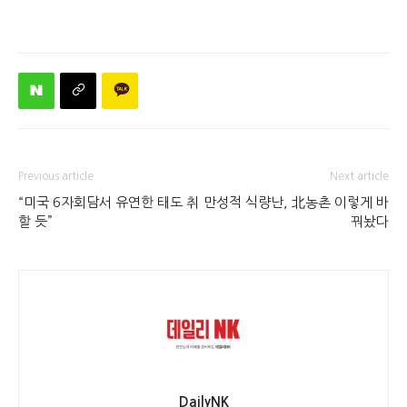
Previous article
Next article
“미국 6자회담서 유연한 태도 취
만성적 식량난, 北농촌 이렇게 바
할 듯”
꿔놨다
DailyNK