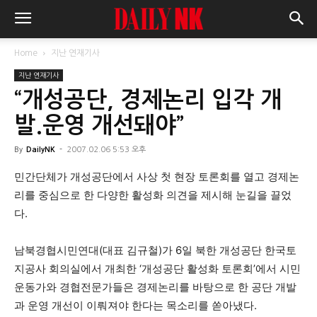
Home
지난 연재기사
지난 연재기사
“개성공단, 경제논리 입각 개
발.운영 개선돼야”
By
DailyNK
-
2007.02.06 5:53 오후
민간단체가 개성공단에서 사상 첫 현장 토론회를 열고 경제논
리를 중심으로 한 다양한 활성화 의견을 제시해 눈길을 끌었
다.
남북경협시민연대(대표 김규철)가 6일 북한 개성공단 한국토
지공사 회의실에서 개최한 ‘개성공단 활성화 토론회’에서 시민
운동가와 경협전문가들은 경제논리를 바탕으로 한 공단 개발
과 운영 개선이 이뤄져야 한다는 목소리를 쏟아냈다.