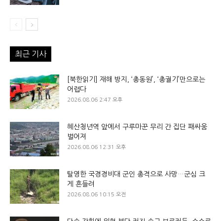
최근 기사
[북한읽기] 재해 방지, ‘총동원’, ‘총궐기’만으로는
어렵다
2026.08.06 2:47 오후
혜산청년역 앞에서 구루마꾼 무리 간 집단 패싸움
벌어져
2026.08.06 12:31 오후
탈영한 국경경비대 군인 총격으로 사망…군심 크
게 흔들려
2026.08.06 10:15 오전