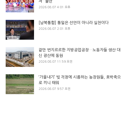
져” 불만
2026.08.07 4:01 오후
[남북통합] 통일은 선언이 아니라 실천이다
2026.08.07 2:01 오후
겉만 번지르르한 지방공업공장…노동자들 생산 대
신 광산에 동원
2026.08.07 11:59 오전
‘가을내기’ 빚 걱정에 시름하는 농장원들, 호박죽으
로 끼니 때워
2026.08.07 9:57 오전