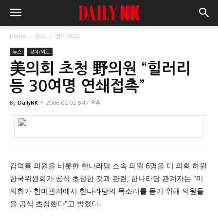
Home
뉴스
정치/외교
뉴스
정치/외교
美의회 초청 野의원 “힐러리
등 30여명 연쇄접촉”
By
DailyNK
-
2006.02.02 6:47 오후
김덕룡 의원을 비롯한 한나라당 소속 의원 6명을 미 의회 하원
한국위원회가 공식 초청한 것과 관련, 한나라당 관계자는 “미
의회가 한미관계에서 한나라당의 목소리를 듣기 위해 의원들
을 공식 초청했다”고 밝혔다.