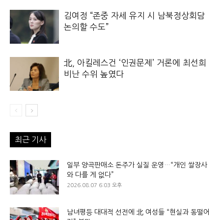
김여정 “존중 자세 유지 시 남북정상회담
논의할 수도”
北, 아킬레스건 ‘인권문제’ 거론에 최선희
비난 수위 높였다
최근 기사
일부 양곡판매소 돈주가 실질 운영…“개인 쌀장사
와 다를 게 없다”
2026.08.07 6:03 오후
남녀평등 대대적 선전에 北 여성들 “현실과 동떨어