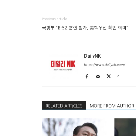
Previous article
국방부 “B-52 훈련 참가, 美핵우산 확인 의미”
DailyNK
https://www.dailynk.com/
RELATED ARTICLES
MORE FROM AUTHOR