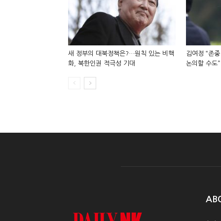
새 정부의 대북정책은?…원칙 있는 비핵
김여정 “존중
화, 북한인권 적극성 기대
논의할 수도”
AB