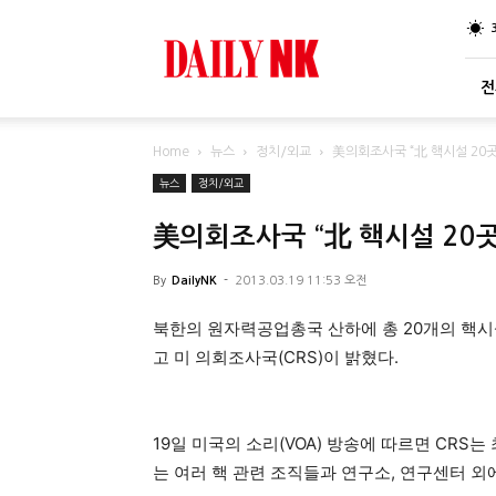
DailyNK
전
Home
뉴스
정치/외교
美의회조사국 “北 핵시설 20곳
뉴스
정치/외교
美의회조사국 “北 핵시설 20곳
By
DailyNK
-
2013.03.19 11:53 오전
북한의 원자력공업총국 산하에 총 20개의 핵시
고 미 의회조사국(CRS)이 밝혔다.
19일 미국의 소리(VOA) 방송에 따르면 CR
는 여러 핵 관련 조직들과 연구소, 연구센터 외