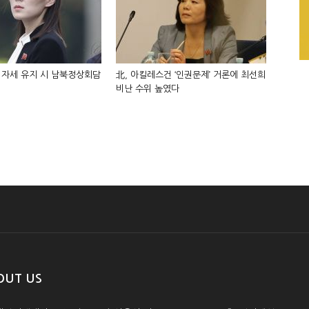
 자세 유지 시 남북정상회담
北, 아킬레스건 ‘인권문제’ 거론에 최선희
비난 수위 높였다
OUT US