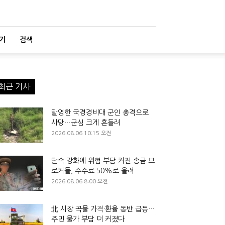
기
검색
최근 기사
탈영한 국경경비대 군인 총격으로
사망…군심 크게 흔들려
2026.08.06 10:15 오전
단속 강화에 위험 부담 커진 송금 브
로커들, 수수료 50%로 올려
2026.08.06 8:00 오전
北 시장 곡물 가격·환율 동반 급등…
주민 물가 부담 더 커졌다