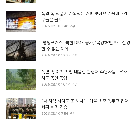
폭염 속 냉풍기 가동되는 커피·찻집으로 몰려…업
주들은 골치
2026.08.10 2:48 오후
[평양포커스] 북한 DMZ 공사, ‘국경화’만으로 설명
할 수 없는 이유
2026.08.10 12:32 오후
폭염 속 야외 작업 내몰린 단련대 수용자들…쓰러
져도 폭언·폭행
2026.08.10 10:14 오전
“내 자식 사지로 못 보내”…가을 초모 앞두고 입대
회피 비리 기승
2026.08.10 7:56 오전