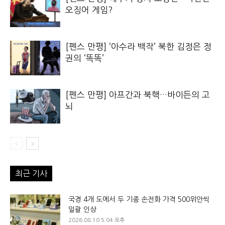
오징어 게임?
[펜스 만평] ‘아수라 백작’ 북한 김정은 정
권의 ‘똑똑’
[펜스 만평] 아프간과 북핵…바이든의 고
뇌
최근 기사
국경 4개 도에서 두 기종 손전화 가격 500위안씩
일괄 인상
2026.08.10 5:04 오후