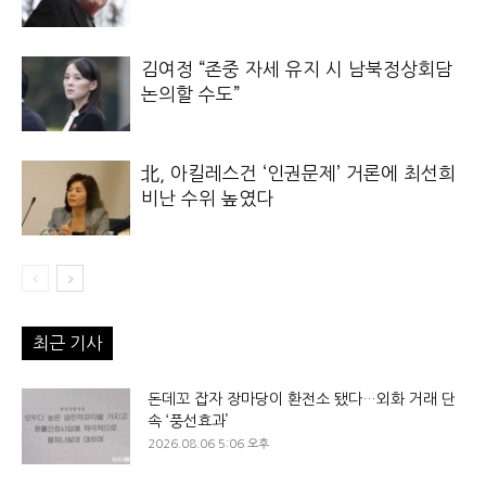
김여정 “존중 자세 유지 시 남북정상회담
논의할 수도”
北, 아킬레스건 ‘인권문제’ 거론에 최선희
비난 수위 높였다
최근 기사
돈데꼬 잡자 장마당이 환전소 됐다…외화 거래 단
속 ‘풍선효과’
2026.08.06 5:06 오후