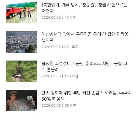
[북한읽기] 재해 방지, ‘총동원’, ‘총궐기’만으로는
어렵다
2026.08.06 2:47 오후
혜산청년역 앞에서 구루마꾼 무리 간 집단 패싸움
벌어져
2026.08.06 12:31 오후
탈영한 국경경비대 군인 총격으로 사망…군심 크
게 흔들려
2026.08.06 10:15 오전
단속 강화에 위험 부담 커진 송금 브로커들, 수수료
50%로 올려
2026.08.06 8:00 오전