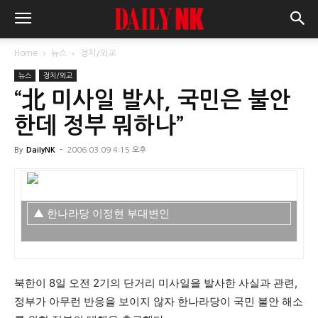
Home
뉴스
정치/외교
뉴스
정치/외교
“北 미사일 발사, 국민은 불안
한데 정부 뭐하나”
By
DailyNK
-
2006.03.09 4:15 오후
▲ 한나라당 이정현 부대변인
북한이 8일 오전 2기의 단거리 미사일을 발사한 사실과 관련,
정부가 아무런 반응을 보이지 않자 한나라당이 국민 불안 해소