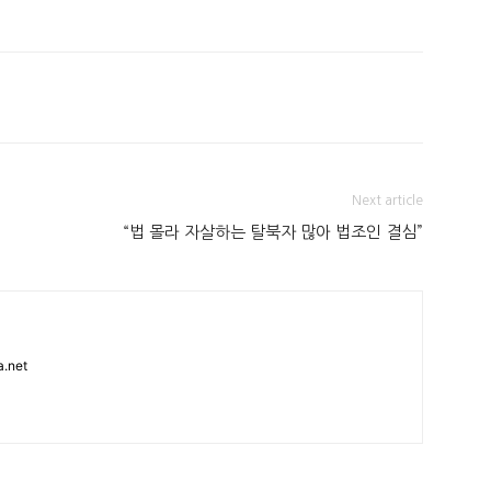
Next article
“법 몰라 자살하는 탈북자 많아 법조인 결심”
.net