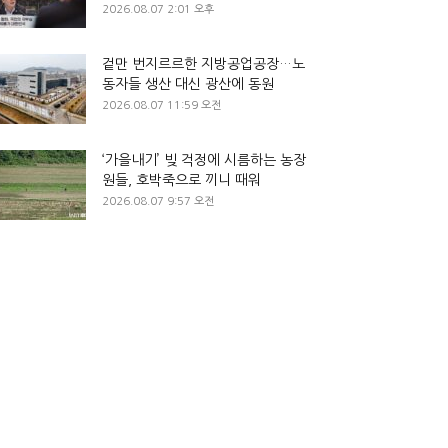
2026.08.07 2:01 오후
겉만 번지르르한 지방공업공장…노
동자들 생산 대신 광산에 동원
2026.08.07 11:59 오전
‘가을내기’ 빚 걱정에 시름하는 농장
원들, 호박죽으로 끼니 때워
2026.08.07 9:57 오전