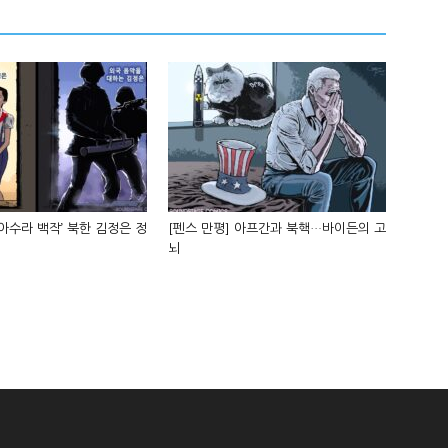
‘아수라 백작’ 북한 김정은 정
[펜스 만평] 아프간과 북핵…바이든의 고
뇌