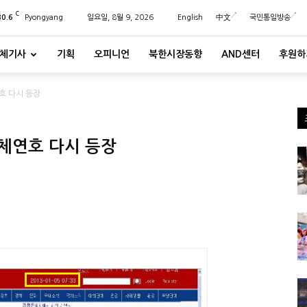
C
30.6
Pyongyang
일요일, 8월 9, 2026
English
中文
국민통일방송
체기사
기획
오피니언
북한시장동향
AND센터
후원하
호 다시 등장
체연호 다시 등장