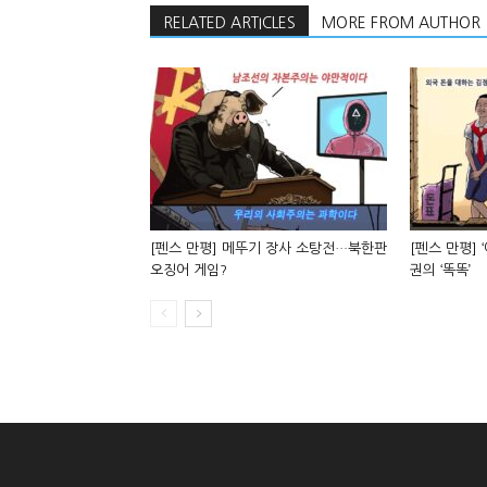
RELATED ARTICLES
MORE FROM AUTHOR
[펜스 만평] 메뚜기 장사 소탕전…북한판
[펜스 만평] 
오징어 게임?
권의 ‘똑똑’