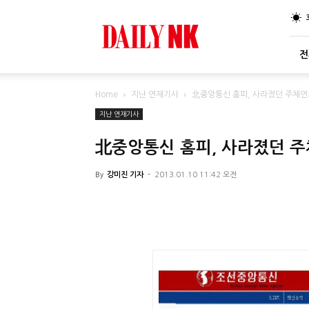
DailyNK
전
Home
지난 연재기사
北중앙통신 홈피, 사라졌던 주체연
지난 연재기사
北중앙통신 홈피, 사라졌던 주
By
강미진 기자
-
2013.01.10 11:42 오전