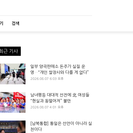
기
검색
최근 기사
일부 양곡판매소 돈주가 실질 운
영…“개인 쌀장사와 다를 게 없다”
2026.08.07 6:03 오후
남녀평등 대대적 선전에 北 여성들
“현실과 동떨어져” 불만
2026.08.07 4:01 오후
[남북통합] 통일은 선언이 아니라 실
천이다