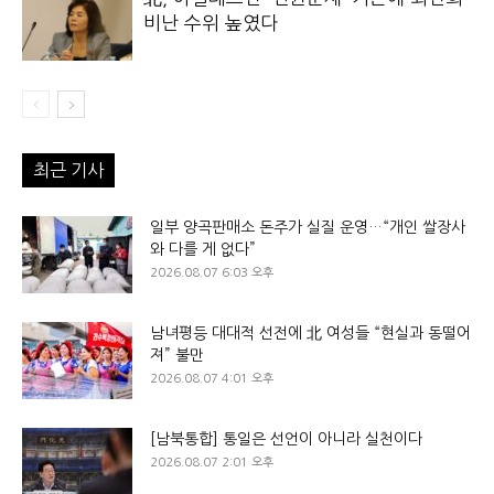
비난 수위 높였다
최근 기사
일부 양곡판매소 돈주가 실질 운영…“개인 쌀장사
와 다를 게 없다”
2026.08.07 6:03 오후
남녀평등 대대적 선전에 北 여성들 “현실과 동떨어
져” 불만
2026.08.07 4:01 오후
[남북통합] 통일은 선언이 아니라 실천이다
2026.08.07 2:01 오후