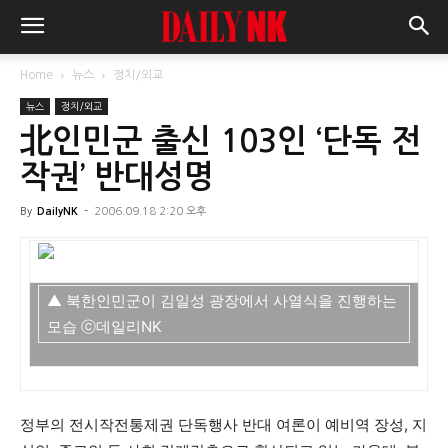
Home
뉴스
정치/외교
뉴스
정치/외교
北인민군 출신 103인 ‘단독 전
작권’ 반대성명
By
DailyNK
-
2006.09.18 2:20 오후
▲ 북한인민군이 김일성 광장에서 사열식을 진행하는
모습 ⓒ데일리NK
정부의 전시작전통제권 단독행사 반대 여론이 예비역 장성, 지