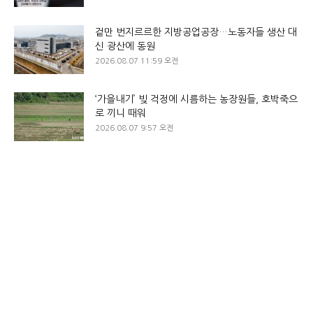
겉만 번지르르한 지방공업공장…노동자들 생산 대
신 광산에 동원
2026.08.07 11:59 오전
‘가을내기’ 빚 걱정에 시름하는 농장원들, 호박죽으
로 끼니 때워
2026.08.07 9:57 오전