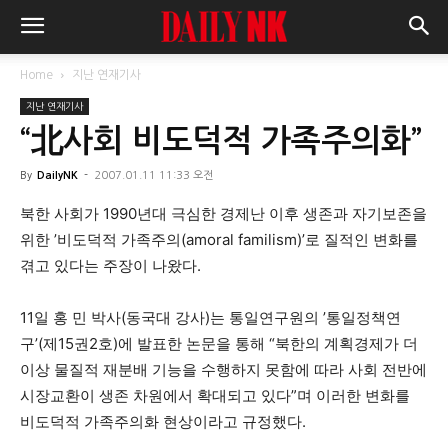
Home
지난 연재기사
지난 연재기사
“北사회 비도덕적 가족주의화”
By
DailyNK
-
2007.01.11 11:33 오전
북한 사회가 1990년대 극심한 경제난 이후 생존과 자기보존을
위한 ’비도덕적 가족주의(amoral familism)’로 질적인 변화를
겪고 있다는 주장이 나왔다.
11일 홍 민 박사(동국대 강사)는 통일연구원의 ’통일정책연
구’(제15권2호)에 발표한 논문을 통해 “북한의 계획경제가 더
이상 물질적 재분배 기능을 수행하지 못함에 따라 사회 전반에
시장교환이 생존 차원에서 확대되고 있다”며 이러한 변화를
비도덕적 가족주의화 현상이라고 규정했다.