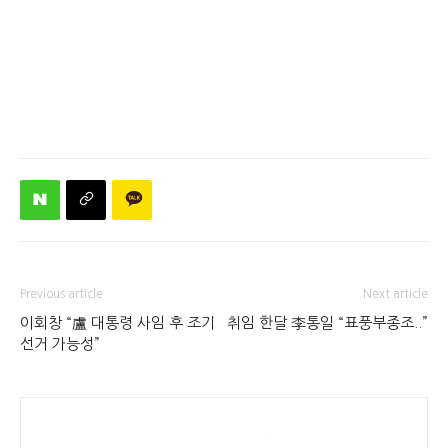
Previous article
Next article
이회창 “盧 대통령 사임 후 조기
취임 한달 李통일 “표풍부종조..”
선거 가능성”