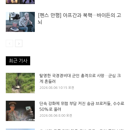
[펜스 만평] 아프간과 북핵…바이든의 고
뇌
최근 기사
탈영한 국경경비대 군인 총격으로 사망…군심 크
게 흔들려
2026.08.06 10:15 오전
단속 강화에 위험 부담 커진 송금 브로커들, 수수료
50%로 올려
2026.08.06 8:00 오전