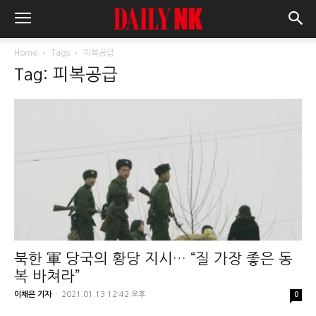
Home
Tags
피복공급
Tag: 피복공급
북한 軍 당국의 황당 지시… “질 가장 좋은 동
복 바쳐라”
이채은 기자
-
2021.01.13 12:42 오후
0