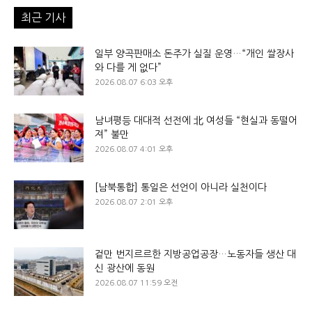
최근 기사
일부 양곡판매소 돈주가 실질 운영…“개인 쌀장사
와 다를 게 없다”
2026.08.07 6:03 오후
남녀평등 대대적 선전에 北 여성들 “현실과 동떨어
져” 불만
2026.08.07 4:01 오후
[남북통합] 통일은 선언이 아니라 실천이다
2026.08.07 2:01 오후
겉만 번지르르한 지방공업공장…노동자들 생산 대
신 광산에 동원
2026.08.07 11:59 오전