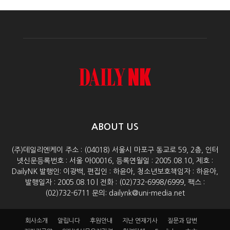
ABOUT US
(주)데일리엔케이 주소 : (04018) 서울시 마포구 동교로 59, 2층, 인터
넷신문등록번호 : 서울 아00016, 등록연월일 : 2005.08.10, 제호 :
DailyNK 발행인: 이광백, 편집인 : 하윤아, 청소년보호책임자 : 하윤아,
발행일자 : 2005.08.10 | 전화 : (02)732-6998/6999, 팩스 :
(02)732-6711 문의: dailynk@uni-media.net
회사소개
알립니다
후원안내
지난 연재기사
질문과 답변