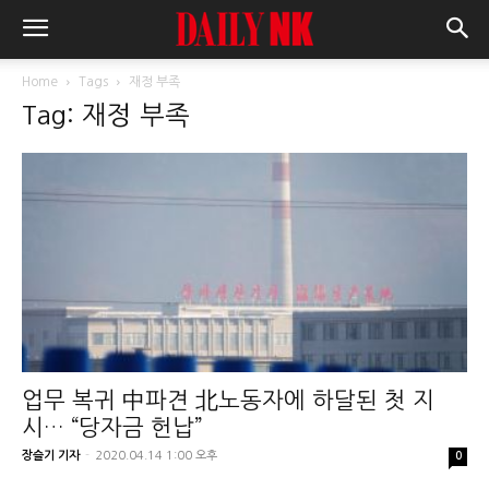
Home
Tags
재정 부족
Tag: 재정 부족
업무 복귀 中파견 北노동자에 하달된 첫 지
시… “당자금 헌납”
장슬기 기자
-
2020.04.14 1:00 오후
0