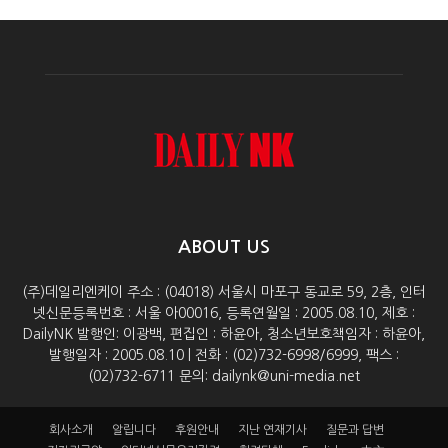
ABOUT US
(주)데일리엔케이 주소 : (04018) 서울시 마포구 동교로 59, 2층, 인터
넷신문등록번호 : 서울 아00016, 등록연월일 : 2005.08.10, 제호 :
DailyNK 발행인: 이광백, 편집인 : 하윤아, 청소년보호책임자 : 하윤아,
발행일자 : 2005.08.10 | 전화 : (02)732-6998/6999, 팩스 :
(02)732-6711 문의: dailynk@uni-media.net
회사소개
알립니다
후원안내
지난 연재기사
질문과 답변