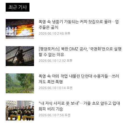
최근 기사
폭염 속 냉풍기 가동되는 커피·찻집으로 몰려…업
주들은 골치
2026.08.10 2:48 오후
[평양포커스] 북한 DMZ 공사, ‘국경화’만으로 설명
할 수 없는 이유
2026.08.10 12:32 오후
폭염 속 야외 작업 내몰린 단련대 수용자들…쓰러
져도 폭언·폭행
2026.08.10 10:14 오전
“내 자식 사지로 못 보내”…가을 초모 앞두고 입대
회피 비리 기승
2026.08.10 7:56 오전