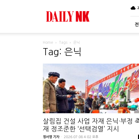
DailyNK
전
Home
Tags
은닉
Tag: 은닉
살림집 건설 사업 자재 은닉·부정 
재 정조준한 ‘선택검열’ 지시
정서영 기자
-
2026.07.08 4:02 오후