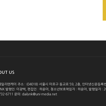
OUT US
데일리엔케이 주소 : (04018) 서울시 마포구 동교로 59, 2층, 인터넷신문등록번호 :
lyNK 발행인: 이광백, 편집인 : 하윤아, 청소년보호책임자 : 하윤아, 발행일자 : 2005.0
732-6711 문의: dailynk@uni-media.net