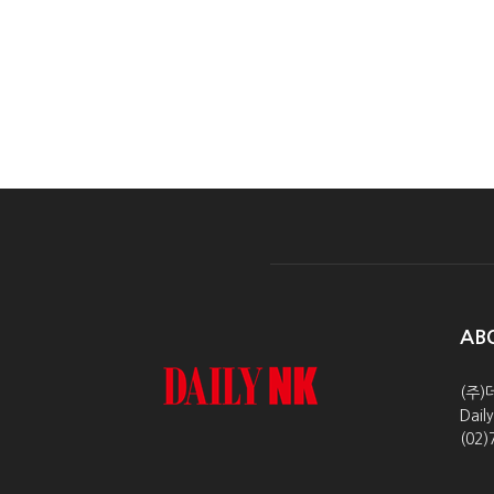
AB
(주)
Dai
(02)