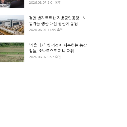
2026.08.07 2:01 오후
겉만 번지르르한 지방공업공장…노
동자들 생산 대신 광산에 동원
2026.08.07 11:59 오전
‘가을내기’ 빚 걱정에 시름하는 농장
원들, 호박죽으로 끼니 때워
2026.08.07 9:57 오전