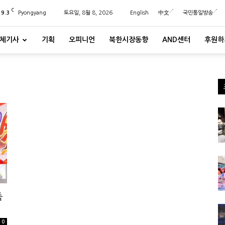
C
29.3
Pyongyang
토요일, 8월 8, 2026
English
中文
국민통일방송
체기사
기획
오피니언
북한시장동향
AND센터
후원하
축
0