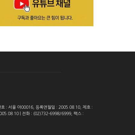
 서울 아00016, 등록연월일 : 2005.08.10, 제호 :
8.10 | 전화 : (02)732-6998/6999, 팩스 :