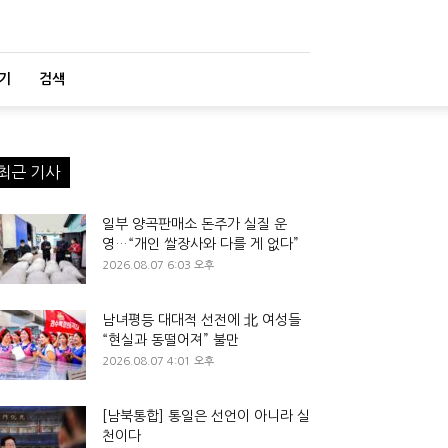
기
검색
최근 기사
일부 양곡판매소 돈주가 실질 운
영…“개인 쌀장사와 다를 게 없다”
2026.08.07 6:03 오후
남녀평등 대대적 선전에 北 여성들
“현실과 동떨어져” 불만
2026.08.07 4:01 오후
[남북통합] 통일은 선언이 아니라 실
천이다