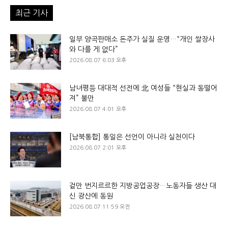
최근 기사
일부 양곡판매소 돈주가 실질 운영…“개인 쌀장사
와 다를 게 없다”
2026.08.07 6:03 오후
남녀평등 대대적 선전에 北 여성들 “현실과 동떨어
져” 불만
2026.08.07 4:01 오후
[남북통합] 통일은 선언이 아니라 실천이다
2026.08.07 2:01 오후
겉만 번지르르한 지방공업공장…노동자들 생산 대
신 광산에 동원
2026.08.07 11:59 오전