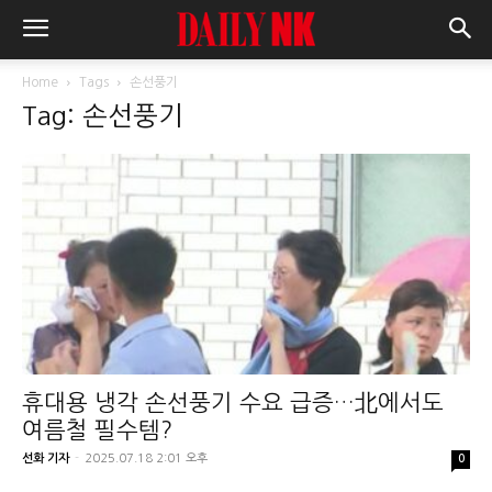
Home
Tags
손선풍기
Tag: 손선풍기
휴대용 냉각 손선풍기 수요 급증…北에서도
여름철 필수템?
선화 기자
-
2025.07.18 2:01 오후
0