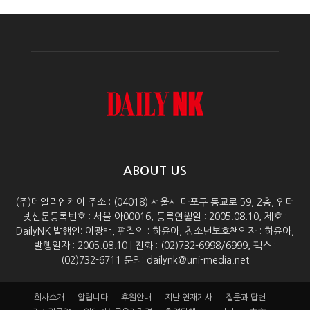
ABOUT US
(주)데일리엔케이 주소 : (04018) 서울시 마포구 동교로 59, 2층, 인터
넷신문등록번호 : 서울 아00016, 등록연월일 : 2005.08.10, 제호 :
DailyNK 발행인: 이광백, 편집인 : 하윤아, 청소년보호책임자 : 하윤아,
발행일자 : 2005.08.10 | 전화 : (02)732-6998/6999, 팩스 :
(02)732-6711 문의: dailynk@uni-media.net
회사소개
알립니다
후원안내
지난 연재기사
질문과 답변