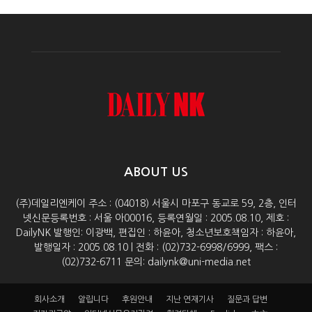
ABOUT US
(주)데일리엔케이 주소 : (04018) 서울시 마포구 동교로 59, 2층, 인터
넷신문등록번호 : 서울 아00016, 등록연월일 : 2005.08.10, 제호 :
DailyNK 발행인: 이광백, 편집인 : 하윤아, 청소년보호책임자 : 하윤아,
발행일자 : 2005.08.10 | 전화 : (02)732-6998/6999, 팩스 :
(02)732-6711 문의: dailynk@uni-media.net
회사소개
알립니다
후원안내
지난 연재기사
질문과 답변