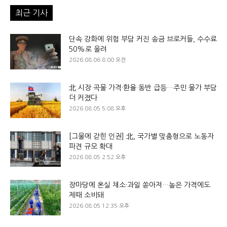
최근 기사
단속 강화에 위험 부담 커진 송금 브로커들, 수수료
50%로 올려
2026.08.06 8:00 오전
北 시장 곡물 가격·환율 동반 급등…주민 물가 부담
더 커졌다
2026.08.05 5:08 오후
[그물에 갇힌 인권] 北, 국가별 맞춤형으로 노동자
파견 규모 확대
2026.08.05 2:52 오후
장마당에 온실 채소·과일 쏟아져…높은 가격에도
제때 소비돼
2026.08.05 12:35 오후