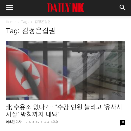
Home
Tags
김정은집권
Tag: 김정은집권
北 수용소 없다?… “수감 인원 늘리고 ‘유사시
사살’ 방침까지 내놔”
이호진 기자
-
2020.08.05 4:40 오후
0