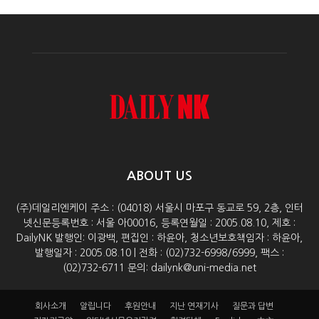
ABOUT US
(주)데일리엔케이 주소 : (04018) 서울시 마포구 동교로 59, 2층, 인터
넷신문등록번호 : 서울 아00016, 등록연월일 : 2005.08.10, 제호 :
DailyNK 발행인: 이광백, 편집인 : 하윤아, 청소년보호책임자 : 하윤아,
발행일자 : 2005.08.10 | 전화 : (02)732-6998/6999, 팩스 :
(02)732-6711 문의: dailynk@uni-media.net
회사소개
알립니다
후원안내
지난 연재기사
질문과 답변