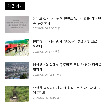
최근 기사
돈데꼬 잡자 장마당이 환전소 됐다…외화 거래 단
속 ‘풍선효과’
2026.08.06 5:06 오후
[북한읽기] 재해 방지, ‘총동원’, ‘총궐기’만으로는
어렵다
2026.08.06 2:47 오후
혜산청년역 앞에서 구루마꾼 무리 간 집단 패싸움
벌어져
2026.08.06 12:31 오후
탈영한 국경경비대 군인 총격으로 사망…군심 크
게 흔들려
2026.08.06 10:15 오전