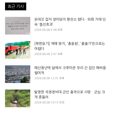
최근 기사
돈데꼬 잡자 장마당이 환전소 됐다…외화 거래 단
속 ‘풍선효과’
2026.08.06 5:06 오후
[북한읽기] 재해 방지, ‘총동원’, ‘총궐기’만으로는
어렵다
2026.08.06 2:47 오후
혜산청년역 앞에서 구루마꾼 무리 간 집단 패싸움
벌어져
2026.08.06 12:31 오후
탈영한 국경경비대 군인 총격으로 사망…군심 크
게 흔들려
2026.08.06 10:15 오전