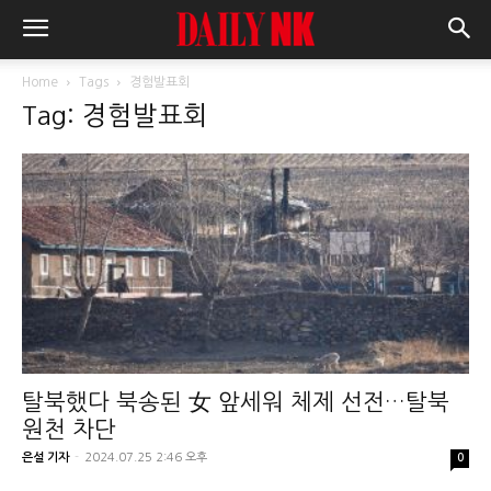
Home
Tags
경험발표회
Tag: 경험발표회
탈북했다 북송된 女 앞세워 체제 선전…탈북
원천 차단
은설 기자
-
2024.07.25 2:46 오후
0