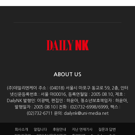
ABOUT US
(주)데일리엔케이 주소 : (04018) 서울시 마포구 동교로 59, 2층, 인터
넷신문등록번호 : 서울 아00016, 등록연월일 : 2005.08.10, 제호 :
DailyNK 발행인: 이광백, 편집인 : 하윤아, 청소년보호책임자 : 하윤아,
발행일자 : 2005.08.10 | 전화 : (02)732-6998/6999, 팩스 :
(02)732-6711 문의: dailynk@uni-media.net
회사소개
알립니다
후원안내
지난 연재기사
질문과 답변