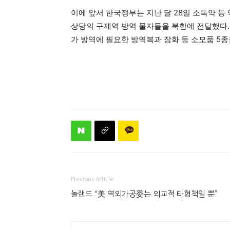
이에 앞서 한국정부는 지난 달 28일 소독약 등 
상당의 구제역 방역 물자들을 북한에 전달했다. 
가 방역에 필요한 방역복과 장화 등 소모품 5종
Previous article
놀랜드 “美 역외가공委는 외교적 타협책일 뿐”