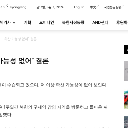
C
26.5
Pyongyang
금요일, 8월 7, 2026
English
中文
국민통일방송
체기사
기획
오피니언
북한시장동향
AND센터
후원하
습… 확산 가능성 없어” 결론
가능성 없어” 결론
역이 수습되고 있으며, 더 이상 확산 가능성이 없어 보인다
)은 1주일간 북한의 구제역 감염 지역을 방문하고 돌아온 뒤
말했다.