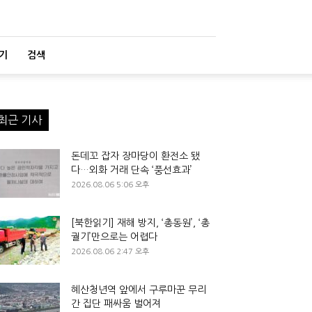
기
검색
최근 기사
돈데꼬 잡자 장마당이 환전소 됐
다…외화 거래 단속 ‘풍선효과’
2026.08.06 5:06 오후
[북한읽기] 재해 방지, ‘총동원’, ‘총
궐기’만으로는 어렵다
2026.08.06 2:47 오후
혜산청년역 앞에서 구루마꾼 무리
간 집단 패싸움 벌어져