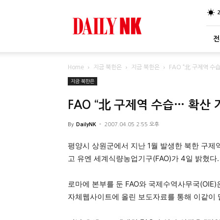
DailyNK
전
Home
지금 북한은
지금 북한은
FAO “北 구제역 수
지금 북한은
FAO “北 구제역 수습… 확산 
By
DailyNK
-
2007.04.05 2:55 오후
평양시 상원군에서 지난 1월 발생한 북한 구제
고 유엔 세계식량농업기구(FAO)가 4일 밝혔다.
로마에 본부를 둔 FAO와 국제수역사무국(OIE
자체웹사이트에 올린 보도자료를 통해 이같이 