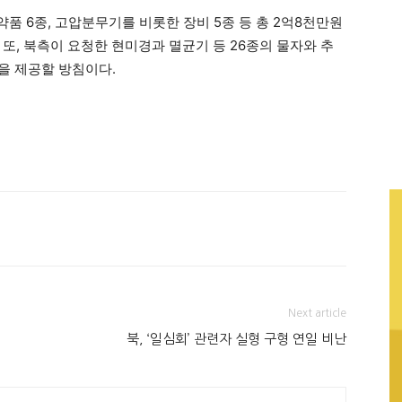
약품 6종, 고압분무기를 비롯한 장비 5종 등 총 2억8천만원
또, 북측이 요청한 현미경과 멸균기 등 26종의 물자와 추
을 제공할 방침이다.
Next article
북, ‘일심회’ 관련자 실형 구형 연일 비난