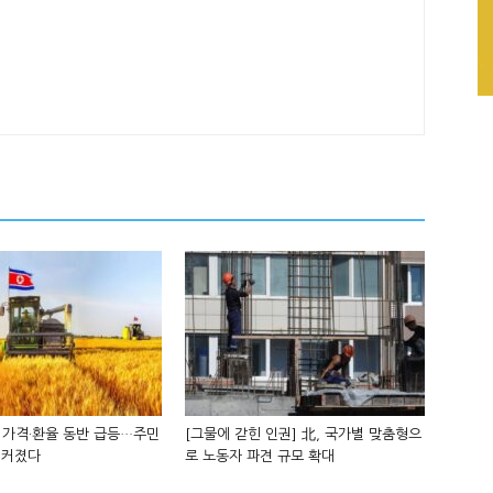
 가격·환율 동반 급등…주민
[그물에 갇힌 인권] 北, 국가별 맞춤형으
 커졌다
로 노동자 파견 규모 확대