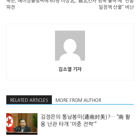
북한, 베이징올림픽에 60명 이상
北, ‘親北인사 방북 불허’에 “반통
파견
일정책 산물” 비난
김소열 기자
RELATED ARTICLES
MORE FROM AUTHOR
김정은의 통남봉미(通南封美)?… “南 활
용 난관 타개 ‘이중 전략'”