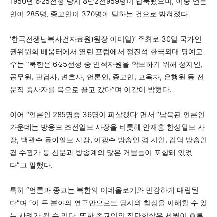
1950년 6·25전쟁 당시 8만2천959명이 납북됐으며, 이중 언론
인이 285명, 종교인이 370명에 달하는 것으로 밝혀졌다.
‘한국전쟁납북사건자료원(원장 이미일)’ 주최로 30일 국가인
권위원회 배움터에서 열린 포럼에서 정진석 한국외대 명예교
수는 “북한은 6·25전쟁 중 인적자원을 확보하기 위해 정치인,
공무원, 판검사, 변호사, 언론인, 종교인, 교육자, 은행원 등 전
문직 종사자를 북으로 끌고 갔다”며 이같이 밝혔다.
이어 “언론인 285명중 36명이 피살됐다”면서 “납북된 언론인
가운데는 방응모 조선일보 사장을 비롯해 안재홍 한성일보 사
장, 백관수 동아일보 사장, 이광수 방송인 겸 시인, 김억 방송인
겸 수필가 등 신문과 방송계의 많은 거물들이 포함돼 있었
다”고 말했다.
특히 “언론과 종교는 북한의 이데올로기와 민감하게 대립된
다”며 “이 두 분야의 연구만으로도 당시의 참상을 이해할 수 있
는 사례가 될 수 있다. 또한 종교인의 집단학살은 세월이 흐른