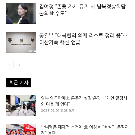
김여정 “존중 자세 유지 시 남북정상회담
논의할 수도”
통일부 “대북협의 의제 리스트 정리 중”…
이산가족·백신 언급
최근 기사
일부 양곡판매소 돈주가 실질 운영…“개인 쌀장사
와 다를 게 없다”
2026.08.07 6:03 오후
남녀평등 대대적 선전에 北 여성들 “현실과 동떨어
져” 불만