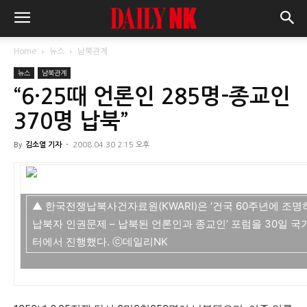
Home
뉴스
남북관계
뉴스
남북관계
“6·25때 언론인 285명-종교인
370명 납북”
By
김소열 기자
-
2008.04.30 2:15 오후
▲ 한국전쟁납북사건자료원(KWARI)은 ‘건국 60주년에 조명하
납북자 인권문제 – 납북된 언론인과 종교인’ 포럼을 30일 
터에서 진행했다. ⓒ데일리NK