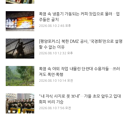
폭염 속 냉풍기 가동되는 커피·찻집으로 몰려…업
주들은 골치
2026.08.10 2:48 오후
[평양포커스] 북한 DMZ 공사, ‘국경화’만으로 설명
할 수 없는 이유
2026.08.10 12:32 오후
폭염 속 야외 작업 내몰린 단련대 수용자들…쓰러
져도 폭언·폭행
2026.08.10 10:14 오전
“내 자식 사지로 못 보내”…가을 초모 앞두고 입대
회피 비리 기승
2026.08.10 7:56 오전