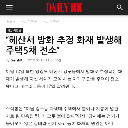
Home
지금 북한은
지금 북한은
지금 북한은
“혜산서 방화 추정 화재 발생해
주택5채 전소”
By
DailyNK
-
2010.03.18 11:06 오전
이달 12일 북한 양강도 혜산시 강구동에서 방화로 추정되는 화
재가 발생해 다섯 세대가 모여 사는 다가구 단층 주택이 전소
됐다고 내부소식통이 17일 알려왔다.
소식통은 “이날 강구동 다세대 주택에서 불이나 지붕이 널판
지로 된 단층집 5채가 모두 불에 탔다”면서 “당시에는 전기가
들어오지 않은 상태라 전기 사고 등이 화재의 원인은 아니