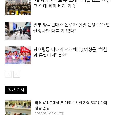
“내 자식 사지로 못 보내”…가을 초모 앞두
고 입대 회피 비리 기승
일부 양곡판매소 돈주가 실질 운영…“개인
쌀장사와 다를 게 없다”
남녀평등 대대적 선전에 北 여성들 “현실
과 동떨어져” 불만
최근 기사
국경 4개 도에서 두 기종 손전화 가격 500위안씩
일괄 인상
2026.08.10 5:04 오후