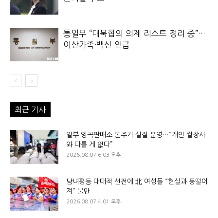
통일부 “대북협의 의제 리스트 정리 중”…
이산가족·백신 언급
최근 기사
일부 양곡판매소 돈주가 실질 운영…“개인 쌀장사
와 다를 게 없다”
2026.08.07 6:03 오후
남녀평등 대대적 선전에 北 여성들 “현실과 동떨어
져” 불만
2026.08.07 4:01 오후