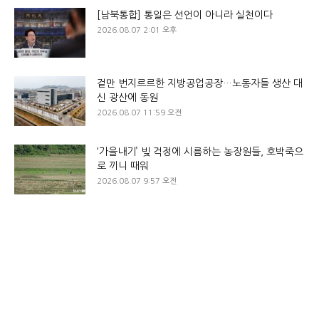
[남북통합] 통일은 선언이 아니라 실천이다
2026.08.07 2:01 오후
겉만 번지르르한 지방공업공장…노동자들 생산 대
신 광산에 동원
2026.08.07 11:59 오전
‘가을내기’ 빚 걱정에 시름하는 농장원들, 호박죽으
로 끼니 때워
2026.08.07 9:57 오전