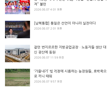
져” 불만
2026.08.07 4:01 오후
[남북통합] 통일은 선언이 아니라 실천이다
2026.08.07 2:01 오후
겉만 번지르르한 지방공업공장…노동자들 생산 대
신 광산에 동원
2026.08.07 11:59 오전
‘가을내기’ 빚 걱정에 시름하는 농장원들, 호박죽으
로 끼니 때워
2026.08.07 9:57 오전