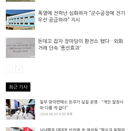
폭염에 전력난 심화하자 “군수공장에 전기
우선 공급하라” 지시
돈데꼬 잡자 장마당이 환전소 됐다…외화
거래 단속 ‘풍선효과’
최근 기사
일부 양곡판매소 돈주가 실질 운영…“개인 쌀장사
와 다를 게 없다”
2026.08.07 6:03 오후
남녀평등 대대적 선전에 北 여성들 “현실과 동떨어