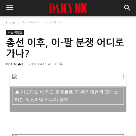
Home
지금 북한은
지금 북한은
지금 북한은
총선 이후, 이-팔 분쟁 어디로
가나?
By
DailyNK
-
2006.04.09 4:50 오후
▲ 이스라엘 에후드 올메르트(좌)총리대행과 팔레스
타인 이스마일 하니야 총리