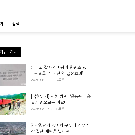
기
검색
최근 기사
돈데꼬 잡자 장마당이 환전소 됐
다…외화 거래 단속 ‘풍선효과’
2026.08.06 5:06 오후
[북한읽기] 재해 방지, ‘총동원’, ‘총
궐기’만으로는 어렵다
2026.08.06 2:47 오후
혜산청년역 앞에서 구루마꾼 무리
간 집단 패싸움 벌어져