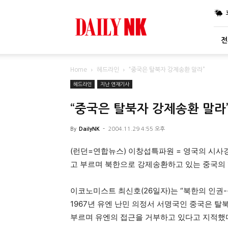
DailyNK
전
Home
헤드라인
“중국은 탈북자 강제송환 말라”
헤드라인
지난 연재기사
“중국은 탈북자 강제송환 말라
By
DailyNK
-
2004.11.29 4:55 오후
(런던=연합뉴스) 이창섭특파원 = 영국의 시
고 부르며 북한으로 강제송환하고 있는 중국의
이코노미스트 최신호(26일자)는 “북한의 인권-
1967년 유엔 난민 의정서 서명국인 중국은 탈
부르며 유엔의 접근을 거부하고 있다고 지적했