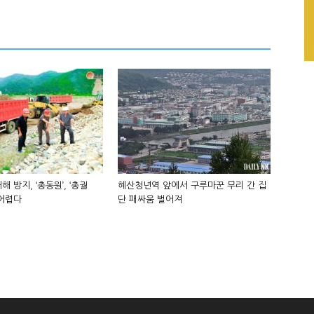
해 방지, ‘총동원’, ‘총궐
혜산청년역 앞에서 구루마꾼 무리 간 집
 어렵다
단 패싸움 벌어져