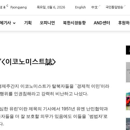
C
32.6
Pyongyang
목요일, 8월 6, 2026
English
中文
국민통일방송
체기사
기획
오피니언
북한시장동향
AND센터
후원하
”<이코노미스트誌>
사경제주간지 이코노미스트가 탈북자들을 `경제적 이민’이라
 행위를 인권침해라고 강력히 비난하고 나섰다.
심한 유린’이란 제목의 기사에서 1951년 유엔 난민협약과
북자들을 더 잘 보호할 의무가 있음에도 이들을 `범법자’로
다.