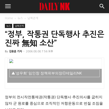
Home
뉴스
남북관계
뉴스
남북관계
“정부, 작통권 단독행사 추진은
진짜 無知 소산”
By
김용훈 기자
-
2006.08.08 7:56 오후
▲’성우회’ 임인창 정책위부의장ⓒ데일리NK
정부의 전시작전통제권(작통권) 단독행사 추진의사를 굽히지
않자 군 원로를 중심으로 조직적인 저항운동으로 번질 조짐을