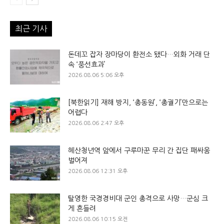
최근 기사
돈데꼬 잡자 장마당이 환전소 됐다…외화 거래 단
속 ‘풍선효과’
2026.08.06 5:06 오후
[북한읽기] 재해 방지, ‘총동원’, ‘총궐기’만으로는
어렵다
2026.08.06 2:47 오후
혜산청년역 앞에서 구루마꾼 무리 간 집단 패싸움
벌어져
2026.08.06 12:31 오후
탈영한 국경경비대 군인 총격으로 사망…군심 크
게 흔들려
2026.08.06 10:15 오전